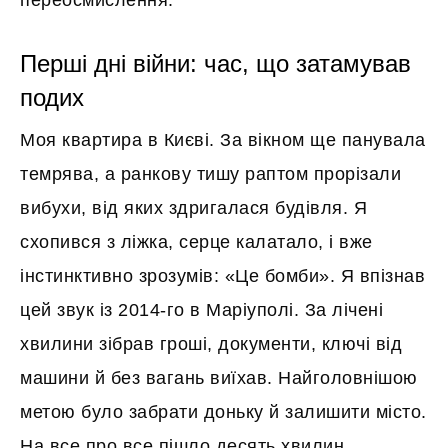
переосмислення.
Перші дні війни: час, що затамував
подих
Моя квартира в Києві. За вікном ще панувала
темрява, а ранкову тишу раптом прорізали
вибухи, від яких здригалася будівля. Я
схопився з ліжка, серце калатало, і вже
інстинктивно зрозумів: «Це бомби». Я впізнав
цей звук із 2014-го в Маріуполі. За лічені
хвилини зібрав гроші, документи, ключі від
машини й без вагань виїхав. Найголовнішою
метою було забрати доньку й залишити місто.
На все про все пішло десять хвилин.