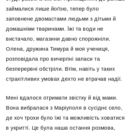
займалися лише йоґою, тепер було
заповнене двомастами людьми з дітьми й
домашніми тваринами. Їжі та води не
вистачало, магазини давно спорожніли.
Олена, дружина Тимура й моя учениця,
розповідала про вичерпні запаси та
безперервні обстріли. Втім, навіть у таких
страхітливих умовах дехто не втрачав надії.
Мені вдалося отримати звістку й від мами.
Вона вибралася з Маріуполя в сусіднє село,
де хоч трохи було їжі та можливість ховатися
в укритті. Це була наша остання розмова,