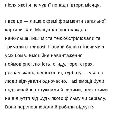
після якої я не чув її понад півтора місяця.
І все це — лише окремі фрагменти загальної
картини. Хоч Маріуполь постраждав
найбільше, інші міста теж обстрілювали та
тримали в тривозі. Новини були гнітючими з
усіх боків. Емоційне навантаження
неймовірне: лютість, огиду, горе, страх,
розпач, жаль, піднесення, турботу — усе це
люди відчували одночасно. Такі емоції були
надзвичайно потужними й сирими, несхожими
на відчуття від будь-якого фільму чи серіалу.
Вони переповнювали й робили відчуття