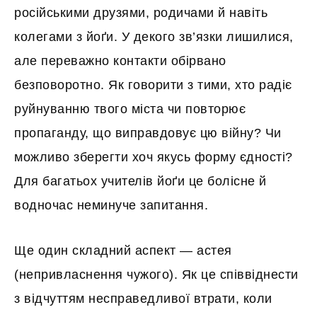
російськими друзями, родичами й навіть
колегами з йоґи. У декого зв’язки лишилися,
але переважно контакти обірвано
безповоротно. Як говорити з тими, хто радіє
руйнуванню твого міста чи повторює
пропаганду, що виправдовує цю війну? Чи
можливо зберегти хоч якусь форму єдності?
Для багатьох учителів йоґи це болісне й
водночас неминуче запитання.
Ще один складний аспект — астея
(непривласнення чужого). Як це співвіднести
з відчуттям несправедливої втрати, коли