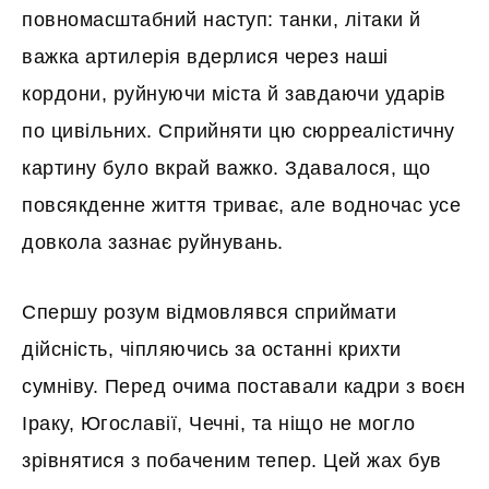
повномасштабний наступ: танки, літаки й
важка артилерія вдерлися через наші
кордони, руйнуючи міста й завдаючи ударів
по цивільних. Сприйняти цю сюрреалістичну
картину було вкрай важко. Здавалося, що
повсякденне життя триває, але водночас усе
довкола зазнає руйнувань.
Спершу розум відмовлявся сприймати
дійсність, чіпляючись за останні крихти
сумніву. Перед очима поставали кадри з воєн
Іраку, Югославії, Чечні, та ніщо не могло
зрівнятися з побаченим тепер. Цей жах був