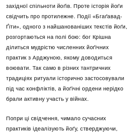
західної спільноти йоґів. Проте історія йоґи
свідчить про протилежне. Події «Бгаґавад-
Ґіти», одного з найшанованіших текстів йоґи,
розгортаються на полі бою: бог Крішна
ділиться мудрістю численних йоґічних
практик з Арджуною, якому доводиться
воювати. Так само в різних тантричних
традиціях ритуали історично застосовували
під час конфліктів, а йоґічні ордени нерідко
брали активну участь у війнах.
Попри ці свідчення, чимало сучасних
практиків ідеалізують йоґу, стверджуючи,