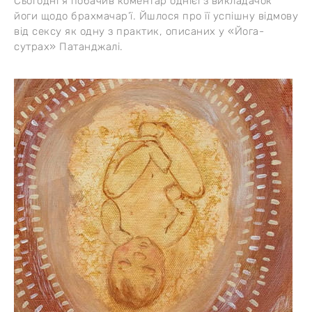
Сьогодні я побачив коментар однієї з викладачок
йоги щодо брахмачар’ї. Йшлося про її успішну відмову
від сексу як одну з практик, описаних у «Йога-
сутрах» Патанджалі.