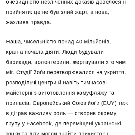
очевидністю незліченних доказів довелося її
прийняти: це не був злий жарт, а нова,
жахлива правда.
Наша, чисельністю понад 40 мільйонів,
країна почала діяти. Люди будували
барикади, волонтерили, жертвували хто чим
міг. Студії йоґи перетворювалися на укриття,
розподільчі центри й навіть тимчасові
майстерні з виготовлення камуфляжу та
припасів. Європейський Союз йоґи (EUY) теж
відіграв важливу роль — створив окрему
групу у Facebook, де переміщені українські
жінки та діти могли знайти прихисток і