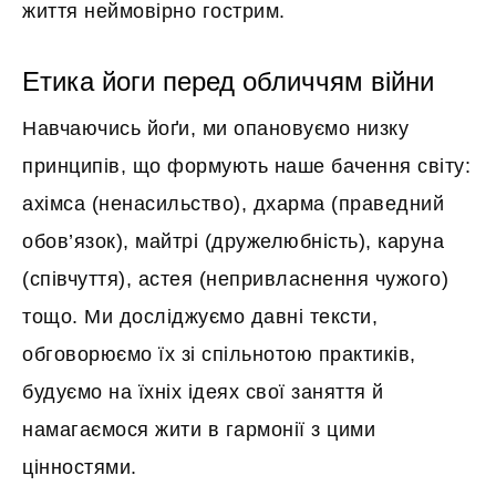
життя неймовірно гострим.
Етика йоги перед обличчям війни
Навчаючись йоґи, ми опановуємо низку
принципів, що формують наше бачення світу:
ахімса (ненасильство), дхарма (праведний
обов’язок), майтрі (дружелюбність), каруна
(співчуття), астея (непривласнення чужого)
тощо. Ми досліджуємо давні тексти,
обговорюємо їх зі спільнотою практиків,
будуємо на їхніх ідеях свої заняття й
намагаємося жити в гармонії з цими
цінностями.