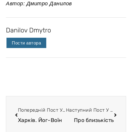
Автор:
Дмитро Данилов
Danilov Dmytro
Пости автора
Попередній Пост У Блозі
Наступний Пост У Блозі
Харків. Йог-Воїн
Про близькість