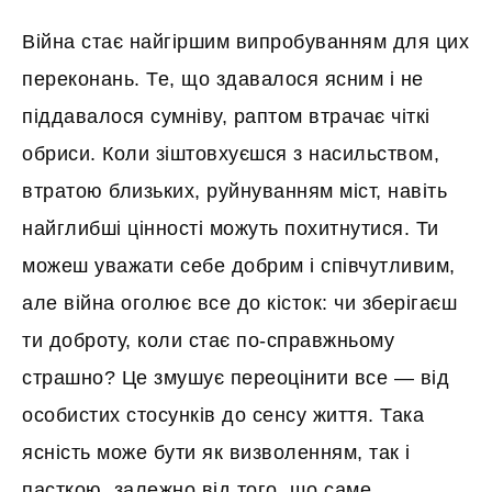
Війна стає найгіршим випробуванням для цих
переконань. Те, що здавалося ясним і не
піддавалося сумніву, раптом втрачає чіткі
обриси. Коли зіштовхуєшся з насильством,
втратою близьких, руйнуванням міст, навіть
найглибші цінності можуть похитнутися. Ти
можеш уважати себе добрим і співчутливим,
але війна оголює все до кісток: чи зберігаєш
ти доброту, коли стає по-справжньому
страшно? Це змушує переоцінити все — від
особистих стосунків до сенсу життя. Така
ясність може бути як визволенням, так і
пасткою, залежно від того, що саме