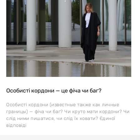
Особисті кордони — це фіча чи баг?
Особисті кордони (известные также как личные
границы) — фіча чи баг? Чи круто мати кордони? Чи
слід ними пишатися, чи слід їх ховати? Єдиної
відповіді