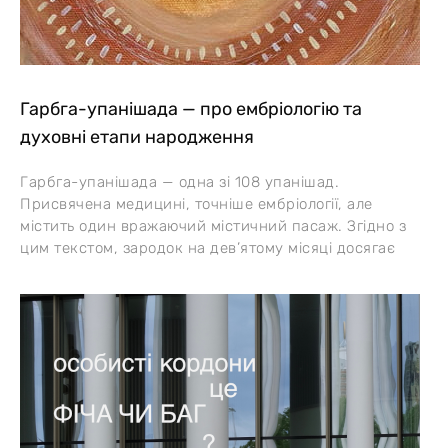
Гарбга-упанішада — про ембріологію та
духовні етапи народження
Гарбга-упанішада — одна зі 108 упанішад.
Присвячена медицині, точніше ембріології, але
містить один вражаючий містичний пасаж. Згідно з
цим текстом, зародок на дев’ятому місяці досягає