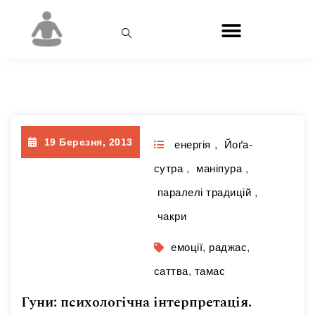
Позначка:
емоції
19 Березня, 2013
енергія
,
Йоґа-
сутра
,
маніпура
,
паралелі традицій
,
чакри
емоції
,
раджас
,
саттва
,
тамас
Гуни: психологічна інтерпретація.