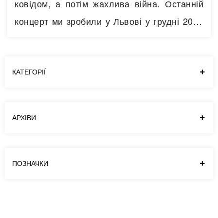
ковідом, а потім жахлива війна. Останній
концерт ми зробили у Львові у грудні 2019
року. Наша група розлетілася на війні хто
куди, а наші чоловіки взяли зброю в руки.
Мені здавалося що зібратися в Україні та
КАТЕГОРІЇ
станцювати, можливо, але в день нашої
перемоги. Тому що коли я…
Читати далі
АРХІВИ
ПОЗНАЧКИ