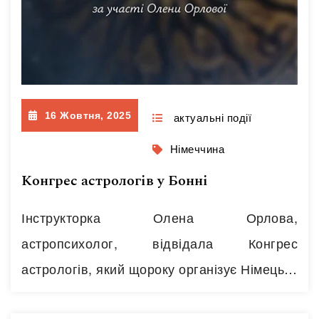
16 Жовтня, 2025
актуальні події
Німеччина
Конгрес астрологів у Бонні
Інструкторка Олена Орлова,
астропсихолог, відвідала Конгрес
астрологів, який щороку організує Німецька
ассоціація астрологів (DAV): “Щорічний