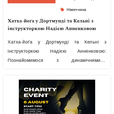
Німеччина
Хатха-йоґа у Дортмунді та Кельні з
інструкторкою Надією Анненковою
Хатха-йоґа у Дортмунді та Кельні з
інструкторкою Надією Анненковою:
Познайомимося з динамічнимими
комплексами йоги: Сур’я Намаскар у
Дортмунді та Чандра Намаскар у Кельні
Дослідимо варіанти коректного виконання
асан з урахуванням індивідуальних
особливостей Познайомимося з нюансами,