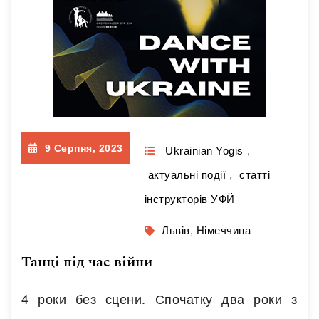
важливими під час розминки Почнемо
опанування дихальних практик в хахтха-
йозі Розклад занять: Дортмунд, Feldstraße
27a — з 25 листопада по 16…
Читати далі
9 Серпня, 2023
Ukrainian Yogis
,
актуальні події
,
статті
інструкторів УФЙ
Львів
,
Німеччина
Танці під час війни
4 роки без сцени. Спочатку два роки з