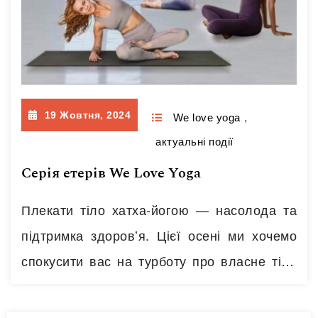
19 Жовтня, 2024
We love yoga
,
актуальні події
Серія етерів We Love Yoga
Плекати тіло хатха-йогою — насолода та
підтримка здоровʼя. Цієї осені ми хочемо
спокусити вас на турботу про власне тіло
за допомогою практики хатха-йоги.
Майбутнім учням — це можливість