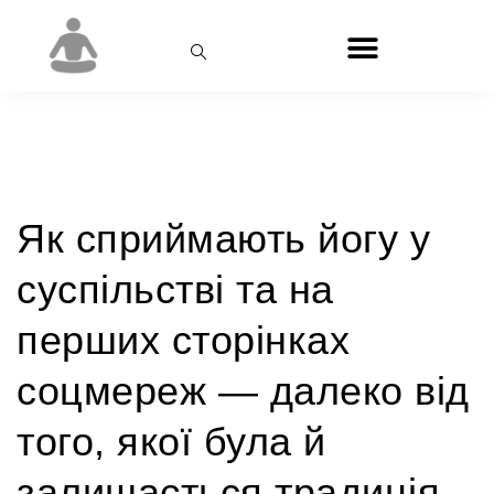
Категорія:
міфи про йогу
Як сприймають йогу у
суспільстві та на
перших сторінках
соцмереж — далеко від
того, якої була й
залишається традиція