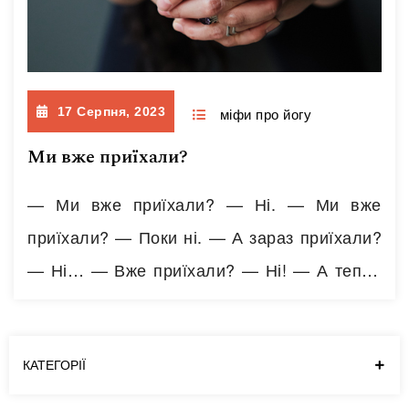
17 Серпня, 2023
міфи про йогу
Ми вже приїхали?
— Ми вже приїхали? — Ні. — Ми вже
приїхали? — Поки ні. — А зараз приїхали?
— Ні… — Вже приїхали? — Ні! — А тепер
приїхали? — Так. — Чесно? — Ні!!! (с)
Осел з мультика «Шрек». Алюзія на цей
діалог — це короткий зміст комунікації з
КАТЕГОРІЇ
деякими людьми, які прагнуть чогось