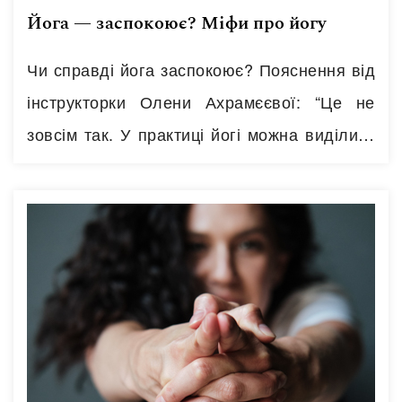
Йога — заспокоює? Міфи про йогу
Чи справді йога заспокоює? Пояснення від
інструкторки Олени Ахрамєєвої: “Це не
зовсім так. У практиці йогі можна виділити
локальні і віддалені ефекти. 1. Локальні
ефекти (після комплексу хатха-йоги): ▪ стан
врівноваженості; ▪ відчуття цілісності і
центрованості; ▪ відчуття наповненості і
енергетичності. Тобто отримуємо: ▪ більш
гармонійно відбудоване тіло; ▪ покращення
концентрованості і скерованість уваги; ▪…
Читати далі