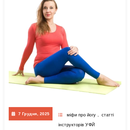
викладачів. Мене ж насторожило її
висловлювання. Такий погляд — груба
помилка. Уявляючи, скільки енергії й часу
ця дівчина витрачає на те,…
Читати далі
7 Грудня, 2025
міфи про йогу
,
статті
інструкторів УФЙ