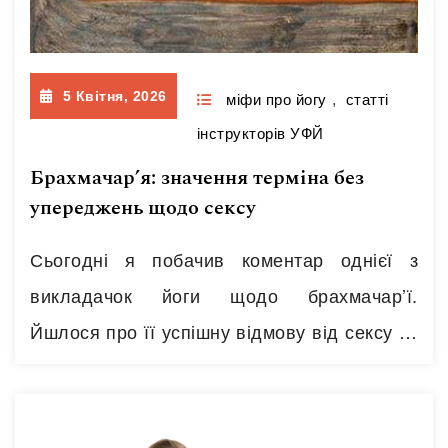
5 Квітня, 2026
міфи про йогу
,
статті
інструкторів УФЙ
Брахмачар’я: значення терміна без
упереджень щодо сексу
Сьогодні я побачив коментар однієї з
викладачок йоги щодо брахмачар’ї.
Йшлося про її успішну відмову від сексу як
одну з практик, описаних у «Йога-сутрах»
Патанджалі. Судячи з лайків, ці погляди
поділяють ще декілька практикуючих