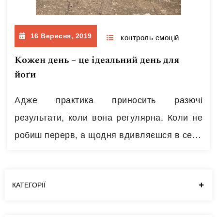
16 Вересня, 2019
контроль емоцій
Кожен день – це ідеальний день для
йоґи
Адже практика приносить разючі
результати, коли вона регулярна. Коли не
робиш перерв, а щодня вдивляєшся в себе
та змінюєш життя у бік своїх бажань. Саме
тому я так люблю час щорічних зустрічей з
учнями перед початком нового
КАТЕГОРІЇ
навчального року, коли ми зустрічаємося