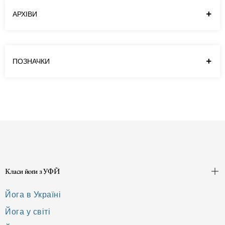
та обговорюємо, які трансформації
АРХІВИ
принесла їхня практика йоґи в минулому
році та які…
Читати далі
ПОЗНАЧКИ
Класи йоґи з УФЙ
Йога в Україні
Йога у світі