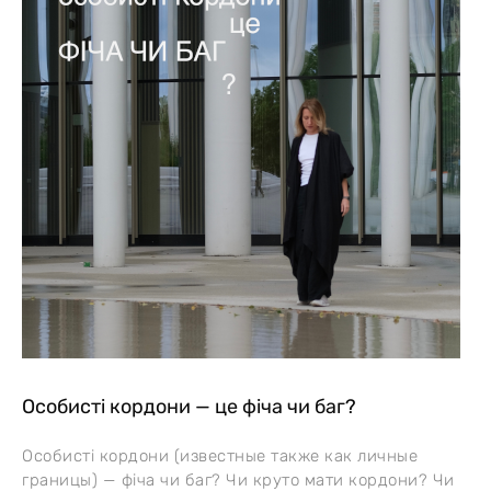
Особисті кордони — це фіча чи баг?
Особисті кордони (известные также как личные
границы) — фіча чи баг? Чи круто мати кордони? Чи