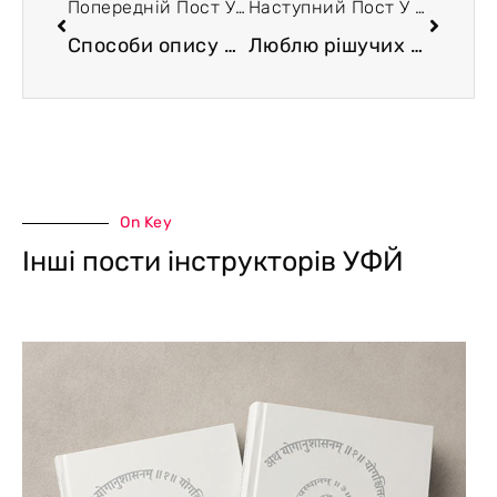
Попередній Пост У Блозі
Наступний Пост У Блозі
Способи опису психіки та психічного досвіду в сучасній науці
Люблю рішучих людей
On Key
Інші пости інструкторів УФЙ