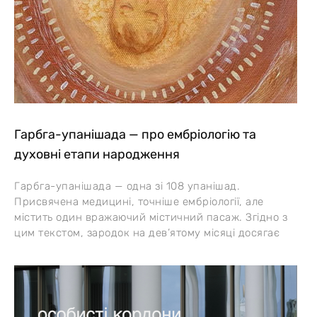
Гарбга-упанішада — про ембріологію та
духовні етапи народження
Гарбга-упанішада — одна зі 108 упанішад.
Присвячена медицині, точніше ембріології, але
містить один вражаючий містичний пасаж. Згідно з
цим текстом, зародок на дев’ятому місяці досягає