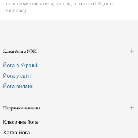
слід ними пишатися, чи слід їх ховати? Єдиної
відповіді
Класи йоґи з УФЙ
Йога в Україні
Йога у світі
Йога онлайн
Напрямки навчання
Класична йога
Хатха-йога