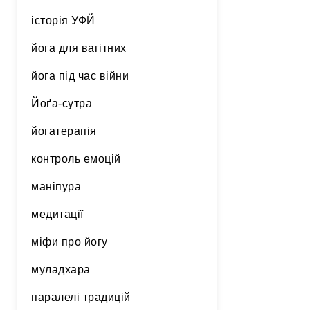
історія УФЙ
йога для вагітних
йога під час війни
Йоґа-сутра
йогатерапія
контроль емоцій
маніпура
медитації
міфи про йогу
муладхара
паралелі традицій