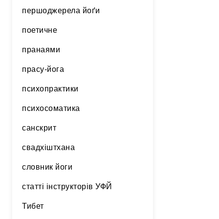
першоджерела йоґи
поетичне
пранаями
прасу-йога
психопрактики
психосоматика
санскрит
свадхіштхана
словник йоги
статті інструкторів УФЙ
Тибет