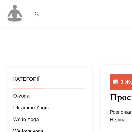
КАТЕГОРІЇ
3 Ж
Проє
O-yoga!
Ukrainian Yogis
Розпочав
Неліна.
We in Yoga
We love yoga