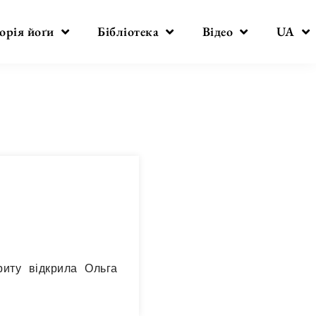
орія йоґи
Бібліотека
Відео
UA
риту відкрила Ольга