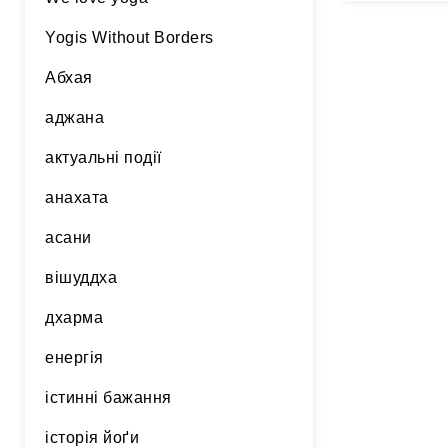
Yogis Without Borders
Абхая
аджана
актуальні події
анахата
асани
вішуддха
дхарма
енергія
істинні бажання
історія йоґи