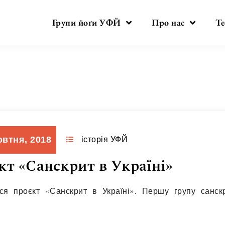
Групи йоґи УФЙ
Про нас
Те
Місяць:
Жовтень 2018
овтня, 2018
історія УФЙ
кт «Санскрит в Україні»
ся проєкт «Санскрит в Україні». Першу групу санск