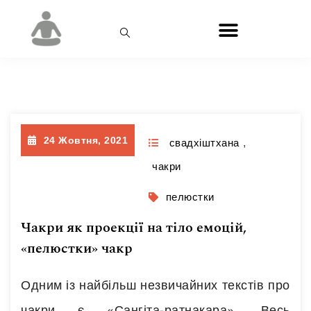
Позначка:
пелюстки
24 Жовтня, 2021
свадхіштхана
,
чакри
пелюстки
Чакри як проекції на тіло емоцій,
«пелюстки» чакр
Одним із найбільш незвичайних текстів про
чакри є «Сангіта-ратнакара». Весь