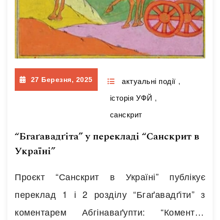
27 Березня, 2025
актуальні події
,
історія УФЙ
,
санскрит
“Бгаґавадґіта” у перекладі “Санскрит в
Україні”
Проєкт “Санскрит в Україні” публікує
переклад 1 і 2 розділу “Бгаґавадґіти” з
коментарем Абгінаваґупти: “Коментар