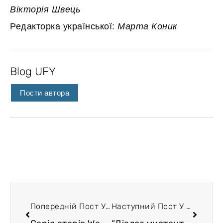
Вікторія Швець
Редакторка української:
Марта Коник
Blog UFY
Пости автора
Попередній Пост У Блозі
Наступний Пост У Блозі