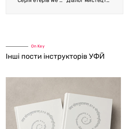
Серія етерів We Love Yoga
“Діалог мистецтва та духовності”
On Key
Інші пости інструкторів УФЙ