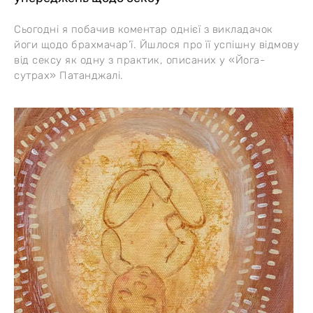
Сьогодні я побачив коментар однієї з викладачок
йоги щодо брахмачар’ї. Йшлося про її успішну відмову
від сексу як одну з практик, описаних у «Йога-
сутрах» Патанджалі.