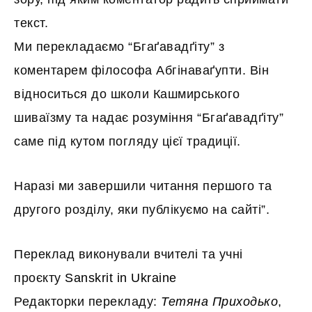
текст.
Ми перекладаємо “Бгаґавадґіту” з
коментарем філософа Абгінаваґупти. Він
відноситься до школи Кашмирського
шиваїзму та надає розуміння “Бгаґавадґіту”
саме під кутом погляду цієї традиції.
Наразі ми завершили читання першого та
другого розділу, яки публікуємо на сайті”.
Переклад виконували вчителі та учні
проєкту
Sanskrit in Ukraine
Редакторки перекладу:
Тетяна Приходько
,