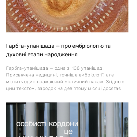
Гарбга-упанішада — про ембріологію та
духовні етапи народження
Гарбга-упанішада — одна зі 108 упанішад.
Присвячена медицині, точніше ембріології, але
містить один вражаючий містичний пасаж. Згідно з
цим текстом, зародок на дев’ятому місяці досягає