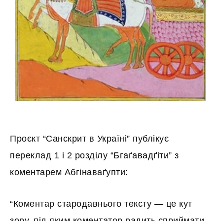
Проєкт “Санскрит в Україні” публікує
переклад 1 і 2 розділу
“Бгаґавадґіти”
з
коментарем Абгінаваґупти:
“Коментар стародавнього тексту — це кут
зору, під яким коментатор радить сприймати