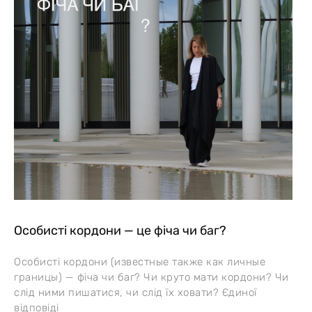
Особисті кордони — це фіча чи баг?
Особисті кордони (известные также как личные
границы) — фіча чи баг? Чи круто мати кордони? Чи
слід ними пишатися, чи слід їх ховати? Єдиної
відповіді