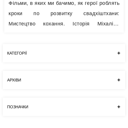
Фільми, в яких ми бачимо, як герої роблять
кроки по розвитку свадхіштхани:
Мистецтво кохання. Історія Міхаліни
Віслоцької | The Art of Loving: Story of
Michalina Wislocka (2017) Професор
Марстон і Диво-Жінка | Professor Marston
КАТЕГОРІЇ
and the Wonder Women (2017) Злиття двох
місяців | Two Moon Junction (1988) Фільми
АРХІВИ
з різними фантазіями та переживаннями
свадхіштхани:…
Читати далі
ПОЗНАЧКИ