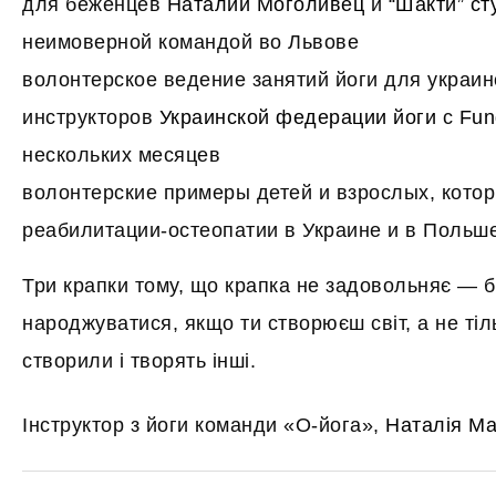
для беженцев
Наталии Моголивец
и “
Шакти” ст
неимоверной командой во Львове
волонтерское ведение занятий йоги для украи
инструкторов
Украинской федерации йоги
c
Fun
нескольких месяцев
волонтерские примеры детей и взрослых, кото
реабилитации-остеопатии в Украине и в Польш
Три крапки тому, що крапка не задовольняє —
народжуватися, якщо ти створюєш світ, а не ті
створили і творять інші.
Інструктор з йоги команди «О-йога»,
Наталія Ма