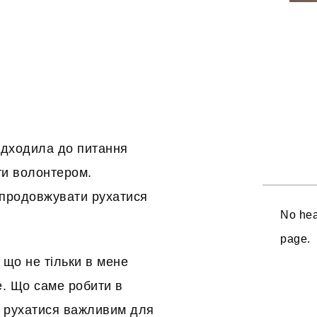
підходила до питання
ти волонтером.
 продовжувати рухатися
No hea
page.
 що не тільки в мене
е. Що саме робити в
и рухатися важливим для