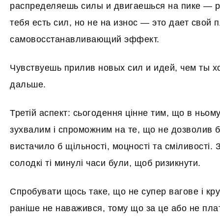
распределяешь силы и двигаешься на пике — р
тебя есть сил, но не на износ — это дает свой
самовосстанавливающий эффект.
Чувствуешь прилив новых сил и идей, чем ты х
дальше.
Третій аспект: сьогодення цінне тим, що в ньо
зухвалим і спроможним на те, що не дозволив б
вистачило б щільності, моцності та сміливості. 
солодкі ті минулі часи були, щоб ризикнути.
Спробувати щось таке, що не супер вагове і кру
раніше не наважився, тому що за це або не пла