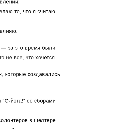
авлении:
елаю то, что я считаю
 влияю.
 — за это время были
о не все, что хочется.
х, которые создавались
 “
О-йога!
” со сборами
волонтеров в шелтере