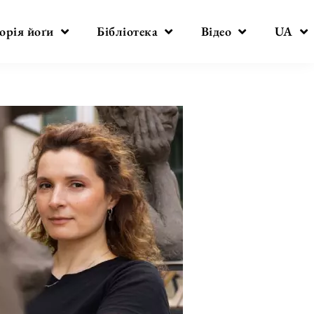
орія йоґи
Бібліотека
Відео
UA