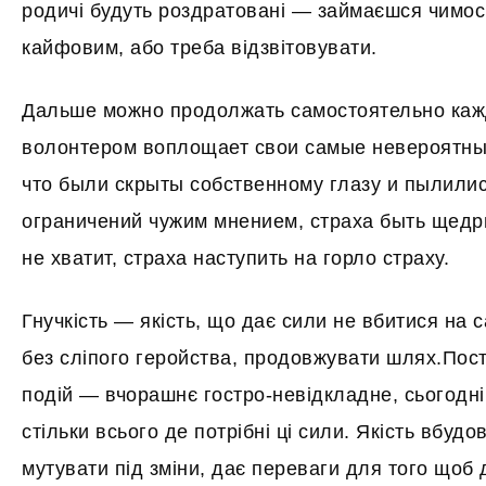
родичі будуть роздратовані — займаєшся чимо
кайфовим, або треба відзвітовувати.
Дальше можно продолжать самостоятельно кажд
волонтером воплощает свои самые невероятные
что были скрыты собственному глазу и пылилис
ограничений чужим мнением, страха быть щедры
не хватит, страха наступить на горло страху.
Гнучкість — якість, що дає сили не вбитися на с
без сліпого геройства, продовжувати шлях.Пост
подій — вчорашнє гостро-невідкладне, сьогодні
стільки всього де потрібні ці сили. Якість вбудо
мутувати під зміни, дає переваги для того щоб 