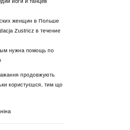
удии йоги и танцев
нских женщин в Польше
dacja Zustricz
в течение
рым нужна помощь по
е
 бажання продовжують
льки користуєшся, тим що
ніна