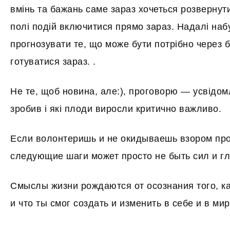
вмінь та бажань саме зараз хочеться розвернут
полі подій включитися прямо зараз. Надалі на
прогнозувати те, що може бути потрібно через б
готуватися зараз. .
Не те, щоб новина, але:), проговорю — усвідо
зробив і які плоди виросли критично важливо.
Если волонтеришь и не окидываешь взором про
следующие шаги может просто не быть сил и г
Смыслы жизни рождаются от осознания того, к
и что ты смог создать и изменить в себе и в мир