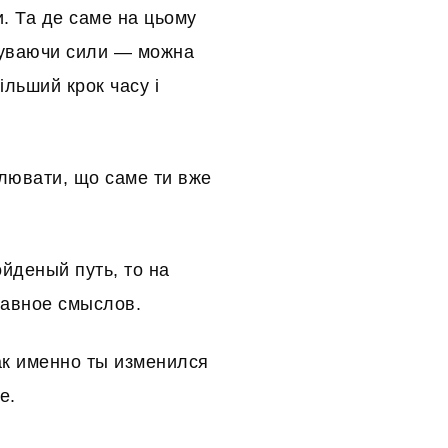
и. Та де саме на цьому
буваючи сили — можна
ільший крок часу і
млювати, що саме ти вже
йденый путь, то на
лавное смыслов.
ак именно ты изменился
е.