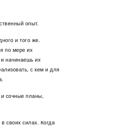
ственный опыт.
ного и того же.
я по мере их
и начинаешь их
еализовать, с кем и для
а.
 и сочные планы,
.
 в своих силах. Когда