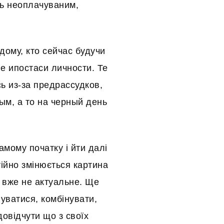
сь неоплачуваним,
ому, кто сейчас будучи
 ипостаси личности. Те
ь из-за предрассудков,
м, а то на черный день
амому початку і йти далі
ійно змінюється картина
 вже не актуальне. Ще
вуватися, комбінувати,
довідчути що з своїх