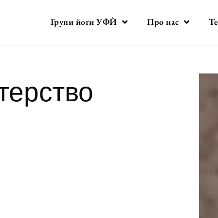
Групи йоґи УФЙ
Про нас
Те
терство