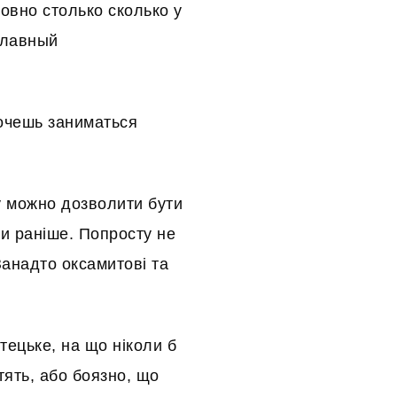
овно столько сколько у
 плавный
очешь заниматься
му можно дозволити бути
и раніше. Попросту не
Занадто оксамитові та
тецьке, на що ніколи б
тять, або боязно, що