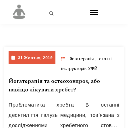
День:
31.10.2019
31 Жовтня, 2019
йогатерапія
,
статті
інструкторів УФЙ
Йоґатерапія та остеохондроз, або
навіщо лікувати хребет?
Проблематика хребта В останні
десятиліття галузь медицини, пов’язана з
дослідженнями хребетного стовпа,