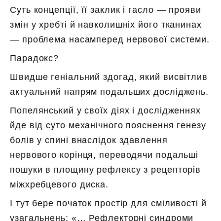
Суть концепції, її заклик і гасло — прояви
змін у хребті й навколишніх його тканинах
— проблема насамперед нервової системи.
Парадокс?
Швидше геніальний здогад, який висвітлив
актуальний напрям подальших досліджень.
Попелянський у своїх діях і дослідженнях
йде від суто механічного пояснення генезу
болів у спині внаслідок здавлення
нервового корінця, переводячи подальші
пошуки в площину рефлексу з рецепторів
міжхребцевого диска.
І тут бере початок простір для сміливості й
узагальнень: «… Рефлекторні синдроми