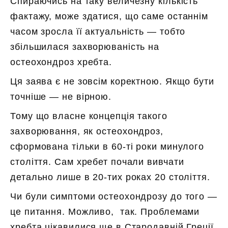
Спираючись на таку величезну кількість
фактажу, може здатися, що саме останнім
часом зросла її актуальність — тобто
збільшилася захворюваність на
остеохондроз хребта.
Ця заява є не зовсім коректною. Якщо бути
точніше — не вірною.
Тому що власне концепція такого
захворювання, як остеохондроз,
сформована тільки в 60-ті роки минулого
століття. Сам хребет почали вивчати
детально лише в 20-тих роках 20 століття.
Чи були симптоми остеохондрозу до того —
це питання. Можливо, так. Проблемами
хребта цікавилися ще в Стародавній Греції.