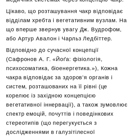
Цікаво, що розташування чакр відповідає
відділам хребта і вегетативним вузлам. На
що вперше звернув увагу Дж. Вудрофом,
або Артур Авалон і Чарльз Ледбіттер.
Відповідно до сучасної концепції
(Сафронов А. Г. «Йоґа: фізіологія,
психосоматика, біоенергетика.»), Кожна
чакра відповідає за здоров’я органів і
систем, розташованих на її рівні (це
корелює із західною концепцією
вегетативної іннервації), а також зумовлює
спектр емоцій, почуттів і поведінкових
стереотипів (що перегукується з
дослідженнями в галузітілесної