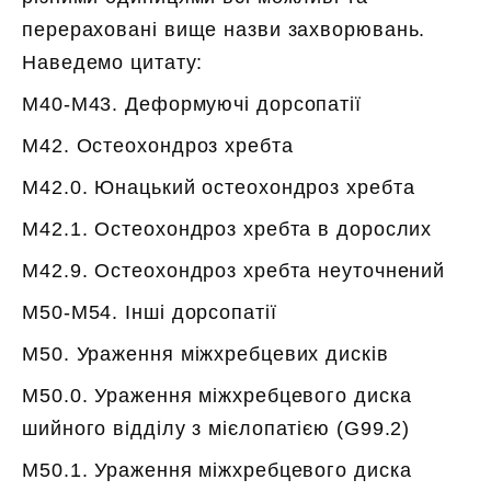
перераховані вище назви захворювань.
Наведемо цитату:
M40-M43. Деформуючі дорсопатії
M42. Остеохондроз хребта
M42.0. Юнацький остеохондроз хребта
M42.1. Остеохондроз хребта в дорослих
M42.9. Остеохондроз хребта неуточнений
M50-M54. Інші дорсопатії
M50. Ураження міжхребцевих дисків
M50.0. Ураження міжхребцевого диска
шийного відділу з мієлопатією (G99.2)
M50.1. Ураження міжхребцевого диска