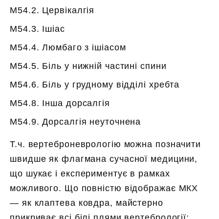
M54.2. Цервікалгія
M54.3. Ішіас
M54.4. Люмбаго з ішіасом
M54.5. Біль у нижній частині спини
M54.6. Біль у грудному відділі хребта
M54.8. Інша дорсалгія
M54.9. Дорсалгія неуточнена
Т.ч. вертеброневрологію можна позначити
швидше як флагмана сучасної медицини,
що шукає і експериментує в рамках
можливого. Що повністю відображає МКХ
— як клаптева ковдра, майстерно
прикриває всі білі плями вертебрології;