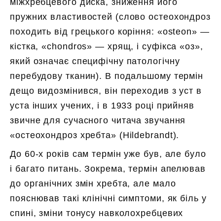
міжхребцевого диска, зниження його
пружних властивостей (слово остеохондроз
походить від грецького коріння: «osteon» —
кістка, «chondros» — хрящ, і суфікса «оз»,
який означає специфічну патологічну
перебудову тканин). В подальшому термін
дещо видозмінився, він переходив з уст в
уста інших учених, і в 1933 році прийняв
звичне для сучасного читача звучання
«остеохондроз хребта» (Hildebrandt).
До 60-х років сам термін уже був, але було
і багато питань. Зокрема, термін апелював
до органічних змін хребта, але мало
пояснював такі клінічні симптоми, як біль у
спині, зміни тонусу навколохребцевих