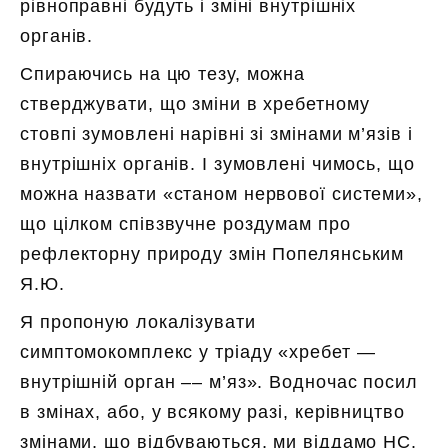
рівноправні будуть і зміні внутрішніх
органів.
Спираючись на цю тезу, можна
стверджувати, що зміни в хребетному
стовпі зумовлені нарівні зі змінами м’язів і
внутрішніх органів. І зумовлені чимось, що
можна назвати «станом нервової системи»,
що цілком співзвучне роздумам про
рефлекторну природу змін Попелянським
Я.Ю.
Я пропоную локалізувати
симптомокомплекс у тріаду «хребет —
внутрішній орган –– м’яз». Водночас посил
в змінах, або, у всякому разі, керівництво
змінами, що відбуваються, ми віддамо НС.