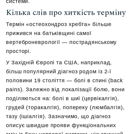
системи.
Кілька слів про хиткість терміну
Термін «остеохондроз хребта» більше
прижився на батьківщині самої
вертеброневрології — пострадянському
просторі.
У Західній Європі та США, наприклад,
більш популярний діагноз родом із 2-ї
половини 19 століття — болі в спині (back
pains). Залежно від локалізації болю, вони
поділяються на: болі в шиї (цервікалгія),
грудей (торакалгія), попереку (люмбалгія),
тазу (ішіалгія). Зазначимо, що діагноз
описує швидше прояви функціональних