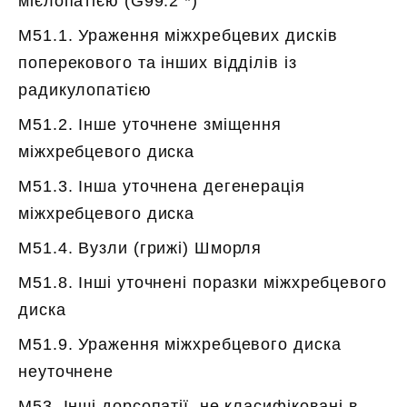
мієлопатією (G99.2 *)
M51.1. Ураження міжхребцевих дисків
поперекового та інших відділів із
радикулопатією
M51.2. Інше уточнене зміщення
міжхребцевого диска
M51.3. Інша уточнена дегенерація
міжхребцевого диска
M51.4. Вузли (грижі) Шморля
M51.8. Інші уточнені поразки міжхребцевого
диска
M51.9. Ураження міжхребцевого диска
неуточнене
M53. Інші дорсопатії, не класифіковані в