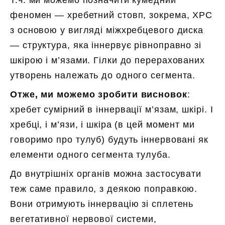
Т.ч. ми можемо позначити кумедний
феномен — хребетний стовп, зокрема, ХРС
з основою у вигляді міжхребцевого диска
— структура, яка іннервує рівноправно зі
шкірою і м’язами. Гілки до перерахованих
утворень належать до одного сегмента.
Отже, ми можемо зробити висновок
:
хребет сумірний в іннервації м’язам, шкірі. І
хребці, і м’язи, і шкіра (в цей момент ми
говоримо про тулуб) будуть іннервовані як
елементи одного сегмента тулуба.
До внутрішніх органів можна застосувати
теж саме правило, з деякою поправкою.
Вони отримують іннервацію зі сплетень
вегетативної нервової системи,