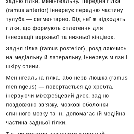
задню гілки, менінгеальну. Передня гілка
(ramus anterior) іннервує передню частину
тулуба — сегментарно. Від неї ж відходять
гілки, що формують сплетення для
іннервації верхньої та нижньої кінцівок.
Задня гілка (ramus posterior), розділяючись
на медіальну й латеральну, іннервує м’язи і
шкіру спини.
Менінгеальна гілка, або нерв Люшка (ramus
meningeus) — повертається до хребта,
інервуючи міжхребцевий диск, задню
поздовжню зв’язку, мозкові оболонки
спинного мозку та ін. Допомагає їй медійна
частина задньої гілки.