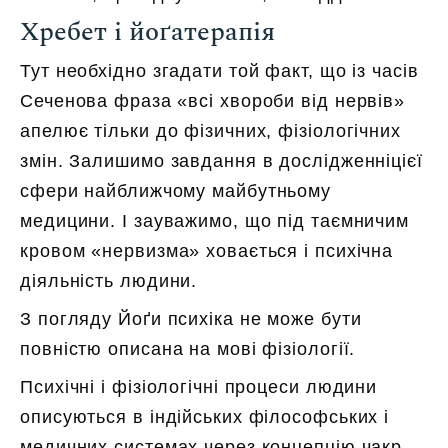
Хребет і йоґатерапія
Тут необхідно згадати той факт, що із часів
Сеченова фраза «всі хвороби від нервів»
апелює тільки до фізичних, фізіологічних
змін. Залишимо завдання в дослідженніцієї
сфери найближчому майбутньому
медицини. І зауважимо, що під таємничим
кровом «нервизма» ховається і психічна
діяльність людини.
З погляду Йоґи психіка не може бути
повністю описана на мові фізіології.
Психічні і фізіологічні процеси людини
описуються в індійських філософських і
медичних системах через концепцію чакр.