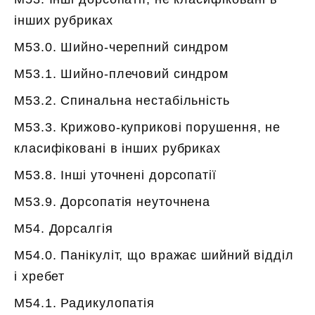
інших рубриках
M53.0. Шийно-черепний синдром
M53.1. Шийно-плечовий синдром
M53.2. Спинальна нестабільність
M53.3. Крижово-куприкові порушення, не
класифіковані в інших рубриках
M53.8. Інші уточнені дорсопатії
M53.9. Дорсопатія неуточнена
M54. Дорсалгія
M54.0. Панікуліт, що вражає шийний відділ
і хребет
M54.1. Радикулопатія