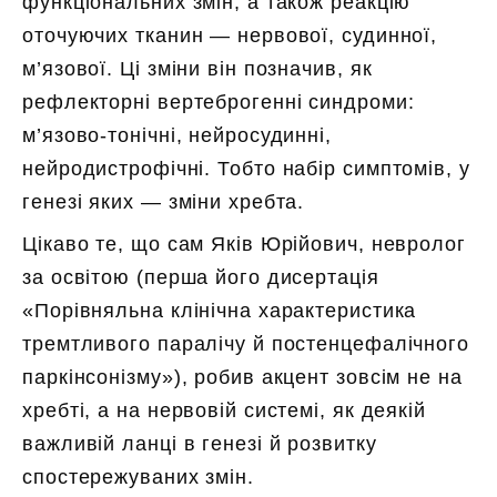
функціональних змін, а також реакцію
оточуючих тканин — нервової, судинної,
м’язової. Ці зміни він позначив, як
рефлекторні вертеброгенні синдроми:
м’язово-тонічні, нейросудинні,
нейродистрофічні. Тобто набір симптомів, у
генезі яких — зміни хребта.
Цікаво те, що сам Яків Юрійович, невролог
за освітою (перша його дисертація
«Порівняльна клінічна характеристика
тремтливого паралічу й постенцефалічного
паркінсонізму»), робив акцент зовсім не на
хребті, а на нервовій системі, як деякій
важливій ланці в генезі й розвитку
спостережуваних змін.