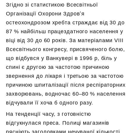
Згідно зі статистикою Всесвітньої
Організації Охорони Здровʼя
остеохондрозом хребта страждає від 30 до
87 % найбільш працездатного населення у
віці від 30 до 60 років. За матеріалами VIII
Всесвітнього конгресу, присвяченого болю,
що відбувся у Ванкувері в 1996 р, біль у
спині є другою за частотою причиною
звернення до лікаря і третьою за частотою
причиною шпиталізації після респіраторних
захворювань, водночас 60–80 % населення
відчували її хоча б одного разу.
На тенденції часу, з готовністю
відгукнулася преса. Полиці магазинів
рясніють заголовками нечуваної кількості