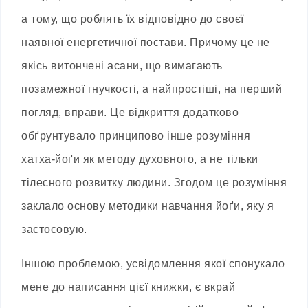
а тому, що роблять їх відповідно до своєї
наявної енергетичної постави. Причому це не
якісь витончені асани, що вимагають
позамежної гнучкості, а найпростіші, на перший
погляд, вправи. Це відкриття додатково
обґрунтувало принципово інше розуміння
хатха-йоґи як методу духовного, а не тільки
тілесного розвитку людини. Згодом це розуміння
заклало основу методики навчання йоґи, яку я
застосовую.
Іншою проблемою, усвідомлення якої спонукало
мене до написання цієї книжки, є вкрай