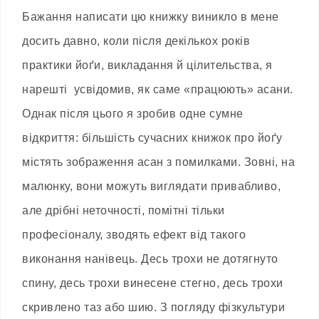
Бажання написати цю книжку виникло в мене
досить давно, коли після декількох років
практики йоґи, викладання й цілительства, я
нарешті усвідомив, як саме «працюють» асани.
Однак після цього я зробив одне сумне
відкриття: більшість сучасних книжок про йоґу
містять зображення асан з помилками. Зовні, на
малюнку, вони можуть виглядати привабливо,
але дрібні неточності, помітні тільки
професіоналу, зводять ефект від такого
виконання нанівець. Десь трохи не дотягнуто
спину, десь трохи винесене стегно, десь трохи
скривлено таз або шию. З погляду фізкультури