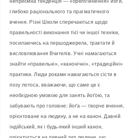
неприємна тенденція — «орелігійнення» йоґи,
глибоко раціонального та прагматичного
вчення. Різні Школи сперечаються щодо
правильності виконання тієї чи іншої техніки,
посилаючись на першоджерела, трактати й
висловлювання Вчителів. Учні намагаються
знайти «правильні», «канонічні», «традиційні»
практики. Люди роками намагаються сісти в
позу лотоса, вважаючи, що саме це є
необхідною умовою для занять йоґою, та
забувають про головне: йоґа — творче вчення,
орієнтоване на людину, а не на канон. Давній
індійський, як і будь-який інший канон,
орієнтується на певний тип людини, що