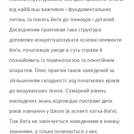
від найбільш важливих і фундаментальних
питань та понять йоґи до тонкощів і деталей.
Досвідченим практикам така структура
допоможе концептуалізувати основні елементи
йоґи, початківців уведе в суть справи й
познайомить із термінологією та понятійним
апаратом. Опис практик також наведений за
збільшенням складності: від початкових кроків
до вишуканіших технік. Сумарний рівень
викладених знань відповідає програмі двох
років навчання у Школі (в аспекті хатха-йоґи).
Тож йоґа не закінчується наведеними в книжці
знаннями, а тільки починається з них.