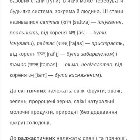
базових стани (гуни), в яких може перебувати
будь-яка система, зокрема й людина. Ці стани
називалися
саттва
(सत्त्व [sattva] —
існування,
реальність,
від кореня अस् [as] —
бути,
існувати
),
раджас
(रजस् [rajas] —
пристрасть
,
від кореня रञ्ज् [rañj] —
бути забарвленим
) і
тамас
(तमस् [tamas] —
тьма, невігластво
, від
кореня तम् [tam] —
бути виснаженим
).
До
саттвічних
належать: свіжі фрукти, овочі,
зелень, пророщені зерна, свіжі натуральні
молочні продукти, природні (без додавання
цукру) солодощі.
До
раджастичних
належать: спеції та прянощі,