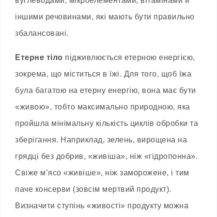
вуглеводами, мікроелементами, вітамінами й
іншими речовинами, які мають бути правильно
збалансовані.
Етерне тіло
підживлюється етерною енергією,
зокрема, що міститься в їжі. Для того, щоб їжа
була багатою на етерну енергію, вона має бути
«живою», тобто максимально природною, яка
пройшла мінімальну кількість циклів обробки та
зберігання. Наприклад, зелень, вирощена на
грядці без добрив, «живіша», ніж «гідропонна».
Свіже м’ясо «живіше», ніж заморожене, і тим
паче консерви (зовсім мертвий продукт).
Визначити ступінь «живості» продукту можна