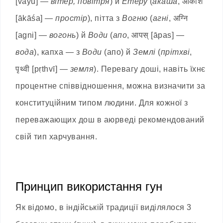
[vāyu] —
вітер, повітря
) й
Етеру
(
акаша
, आकाश
[ākāśa] —
простір
), пітта з
Вогню
(
агні
, अग्नि
[agni] —
вогонь
) й
Води
(
апо
, आपस् [āpas] —
вода
), капха — з
Води
(апо) й
Землі
(
прітхві
,
पृथ्वी [pṛthvī] —
земля
). Перевагу доші, навіть їхнє
процентне співвідношення, можна визначити за
конституційним типом людини. Для кожної з
переважающих дош в аюрведі рекомендований
свій тип харчування.
Принцип використання гун
Як відомо, в індійській традиції виділялося 3