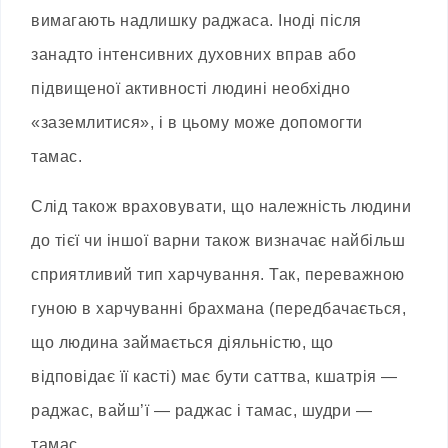
вимагають надлишку раджаса. Іноді після
занадто інтенсивних духовних вправ або
підвищеної активності людині необхідно
«заземлитися», і в цьому може допомогти
тамас.
Слід також враховувати, що належність людини
до тієї чи іншої варни також визначає найбільш
сприятливий тип харчування. Так, переважною
гуною в харчуванні брахмана (передбачається,
що людина займається діяльністю, що
відповідає її касті) має бути саттва, кшатрія —
раджас, вайш’ї — раджас і тамас, шудри —
тамас.