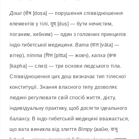
Доші
(दोष [doṣa] — порушення співвідношення
елементів у тілі, दुष् [duṣ] — бути нечистим,
поганим, хибним) — один з головних принципів
індо-тибетської медицини.
Вата
(वात [vāta] —
вітер),
пітта
(पित्त [pītta] — жовч),
капха
(कफ
[kapha] — слиз) — три основи людського тіла.
Співвідношення цих дош визначає тип тілесної
конституції. Знання власного типу дозволяє
людині регулювати свій спосіб життя, дієту,
індивідуальну практику, щоб досягти ідеального
балансу. В індо-тибетській медицині вважається,
що вата виникла від злиття
Вітру
(
вайю
, वायु