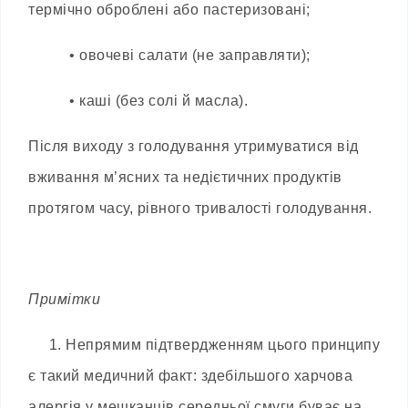
термічно оброблені або пастеризовані;
• овочеві салати (не заправляти);
• каші (без солі й масла).
Після виходу з голодування утримуватися від
вживання м’ясних та недієтичних продуктів
протягом часу, рівного тривалості голодування.
Примітки
1.
Непрямим підтвердженням цього принципу
є такий медичний факт: здебільшого харчова
алергія у мешканців середньої смуги буває на