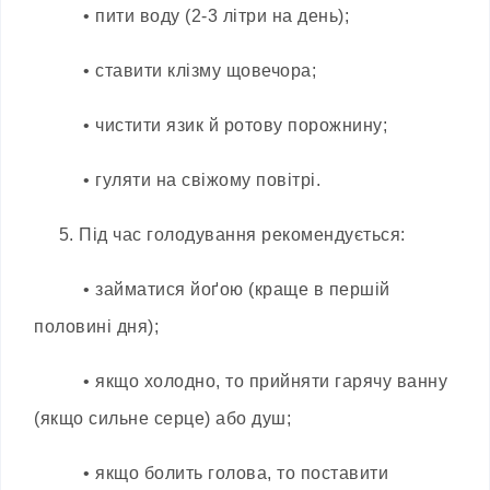
• пити воду (2-3 літри на день);
• ставити клізму щовечора;
• чистити язик й ротову порожнину;
• гуляти на свіжому повітрі.
5. Під час голодування рекомендується:
• займатися йоґою (краще в першій
половині дня);
• якщо холодно, то прийняти гарячу ванну
(якщо сильне серце) або душ;
• якщо болить голова, то поставити