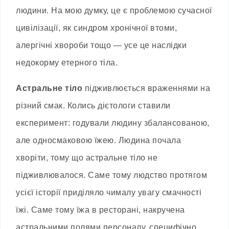
людини. На мою думку, це є проблемою сучасної
цивілізації, як синдром хронічної втоми,
алергічні хвороби тощо — усе це наслідки
недокорму етерного тіла.
Астральне тіло
підживлюється враженнями на
різний смак. Колись дієтологи ставили
експеримент: годували людину збалансованою,
але односмаковою їжею. Людина почала
хворіти, тому що астральне тіло не
підживлювалося. Саме тому людство протягом
усієї історії приділяло чималу увагу смачності
їжі. Саме тому їжа в ресторані, накручена
астральними полями персоналу, специфічно