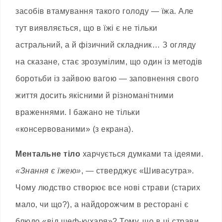
засобів втамування такого голоду — їжа. Але
тут виявляється, що в їжі є не тільки
астральний, а й фізичний складник… З огляду
на сказане, стає зрозумілим, що один із методів
боротьби із зайвою вагою — заповнення свого
життя досить якісними й різноманітними
враженнями. І бажано не тільки
«консервованими» (з екрана).
Ментальне тіло
харчується думками та ідеями.
«Знання є їжею»
, — стверджує «Шивасутра».
Чому людство створює все нові страви (старих
мало, чи що?), а найдорожчим в ресторані є
блюдо «від шеф-кухаря»? Тому, що в ці страви