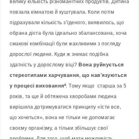
велику кількість різноманітних продуктів. Дитина
повзала кімнатою й куштувала. Коли потім
підрахували кількість з’їденого, виявилось, що
обрана дієта була ідеально збалансована, хоча
смакові комбінації були жахливими з погляду
дорослої людини. Куди ж зникає подібна
здатність у дорослому віці?
Вона руйнується
стереотипами харчування, що нав’язуються
у процесі виховання
²
. Тому якщо старша за 5
років, та ще й обтяжена хворобами людина
вирішила дотримуватися принципу «їсти все,
що хочеться», вона не тільки не допомагає
своєму організму, а тільки збільшує свої
проблеми. Для того, щоб мати можливість