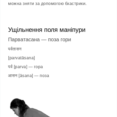
можна зняти за допомогою бхастрики.
Ущільнення поля маніпури
Парватасана — поза гори
पर्वतासन
[parvatāsana]
पर्व [parva] — гора
आसन [āsana] — поза