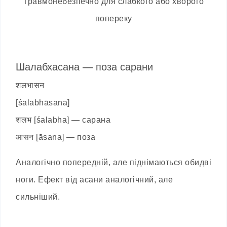
Травмонебезпечно для слабкого або хворого
попереку
Шалабхасана — поза сарани
शलभासन
[śalabhāsana]
शलभ [śalabha] — сарана
आसन [āsana] — поза
Аналогічно попередній, але піднімаються обидві
ноги. Ефект від асани аналогічний, але
сильніший.