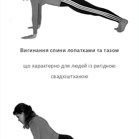
Вигинання спини лопатками та тазом
що характерно для людей із ригідною
свадхіштханою