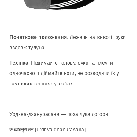
Початкове положення
. Лежачи на животі, руки
вздовж тулуба.
Техніка
. Підіймайте голову, руки та плечі й
одночасно підіймайте ноги, не розводячи їх у
гоміловостопних суглобах.
Урдхва-дханурасана — поза лука догори
ऊर्ध्वधनुरासन [ūrdhva dhanurāsana]