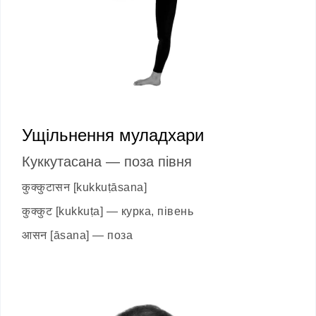
Ущільнення муладхари
Куккутасана
—
поза півня
कुक्कुटासन [kukkuṭāsana]
कुक्कुट [kukkuṭa]
—
курка, півень
आसन [āsana]
—
поза