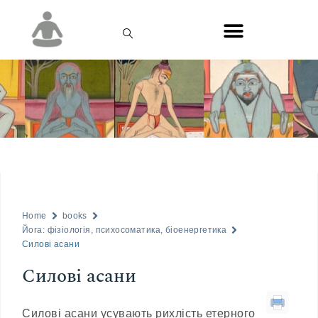
Home
books
Йога: фізіологія, психосоматика, біоенергетика
Силові асани
Силові асани
Силові асани усувають рихлість етерного