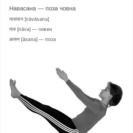
Навасана — поза човна
नावासन [nāvāsana]
नाव [nāva] — човен
आसन [āsana] — поза