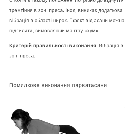
Стояти в такому положенні потрібно до відчуття
тремтіння в зоні преса. Іноді виникає додаткова
вібрація в області нирок. Ефект від асани можна
підсилити, вимовляючи мантру «хум».
Критерій правильності виконання.
Вібрація в
зоні преса.
Помилкове виконання парватасани