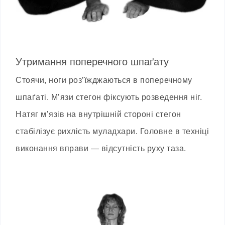
Утримання поперечного шпаґату
Стоячи, ноги роз’їжджаються в поперечному
шпаґаті. М’язи стегон фіксують розведення ніг.
Натяг м’язів на внутрішній стороні стегон
стабілізує рихлість муладхари. Головне в техніці
виконання вправи — відсутність руху таза.