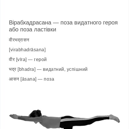
Вірабхадрасана — поза видатного героя
або поза ластівки
वीरभद्रासन
[virabhadrāsana]
वीर [vīra] — герой
भद्र [bhadra] — видатний, успішний
आसन [āsana] — поза