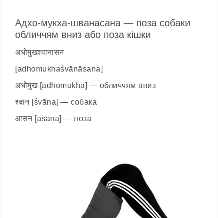
Адхо-мукха-шванасана — поза собаки
обличчям вниз або поза кішки
अधोमुखश्वानासन
[adhomukhaśvānāsana]
अधोमुख [adhomukha] — обличчям вниз
श्वान [śvāna] — собака
आसन [āsana] — поза