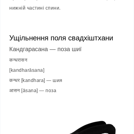
нижній частині спини.
Ущільнення поля свадхіштхани
Кандгарасана — поза шиї
कन्धरासन
[kandharāsana]
कन्धर [kandhara] — шия
आसन [āsana] — поза