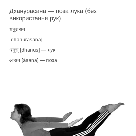
Дханурасана — поза лука (без
використання рук)
धनुरासन
[dhanurāsana]
धनुस् [dhanus] — лук
आसन [āsana] — поза