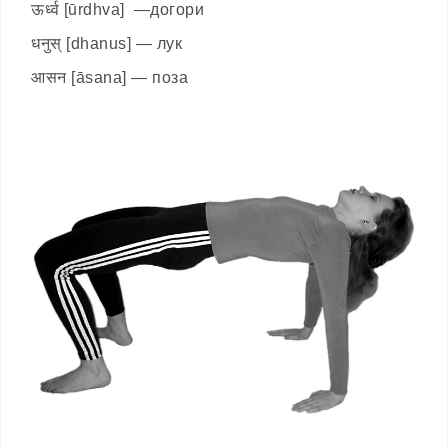
ऊर्ध्व [ūrdhva] —догори
धनुस् [dhanus] — лук
आसन [āsana] — поза