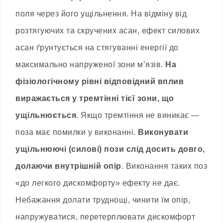
поля через його ущільнення. На відміну від
розтягуючих та скручених асан, ефект силових
асан ґрунтується на стягуванні енергії до
максимально напруженої зони м’язів.
На
фізіологічному рівні відповідний вплив
виражається у тремтінні тієї зони, що
ущільнюється
. Якщо тремтіння не виникає —
поза має помилки у виконанні.
Виконувати
ущільнюючі (силові) пози слід досить довго,
долаючи внутрішній опір
. Виконання таких поз
«до легкого дискомфорту» ефекту не дає.
Небажання долати труднощі, чинити їм опір,
напружуватися, перетерплювати дискомфорт