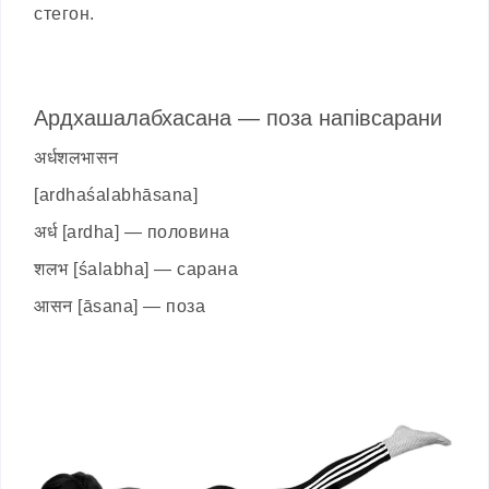
стегон.
Ардхашалабхасана — поза напівсарани
अर्धशलभासन
[ardhaśalabhāsana]
अर्ध [ardha] — половина
शलभ [śalabha] — сарана
आसन [āsana] — поза