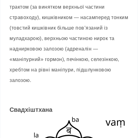
трактом (за винятком верхньої частини
стравоходу), кишківником — насамперед тонким
(товстий кишківник більше пов’язаний із
муладхарою), верхньою частиною нирок та
наднирковою залозою (адреналін —
«маніпурний» гормон), печінкою, селезінкою,
хребтом на рівні маніпури, підшлунковою
залозою.
Свадхіштхана