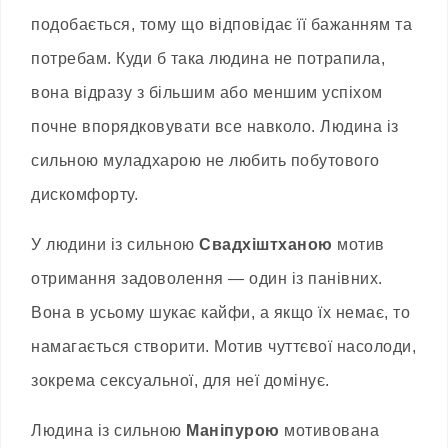
подобається, тому що відповідає її бажанням та
потребам. Куди б така людина не потрапила,
вона відразу з більшим або меншим успіхом
почне впорядковувати все навколо. Людина із
сильною муладхарою не любить побутового
дискомфорту.
У людини із сильною
Свадхіштханою
мотив
отримання задоволення — один із панівних.
Вона в усьому шукає кайфи, а якщо їх немає, то
намагається створити. Мотив чуттєвої насолоди,
зокрема сексуальної, для неї домінує.
Людина із сильною
Маніпурою
мотивована