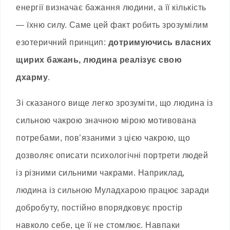
енергії визначає бажання людини, а її кількість
— їхню силу. Саме цей факт робить зрозумілим
езотеричний принцип:
дотримуючись власних
щирих бажань, людина реалізує свою
дхарму
.
Зі сказаного вище легко зрозуміти, що людина із
сильною чакрою значною мірою мотивована
потребами, пов’язаними з цією чакрою, що
дозволяє описати психологічні портрети людей
із різними сильними чакрами. Наприклад,
людина із сильною Муладхарою працює заради
добробуту, постійно впорядковує простір
навколо себе, це її не стомлює. Навпаки