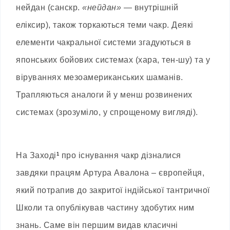
нейдан (санскр.
«нейдан»
— внутрішній
еліксир), також торкаються теми чакр. Деякі
елементи чакральної системи згадуються в
японських бойових системах (хара, тен-шу) та у
віруваннях мезоамериканських шаманів.
Трапляються аналоги й у менш розвинених
системах (зрозуміло, у спрощеному вигляді).
На Заході
¹
про існування чакр дізналися
завдяки працям Артура Авалона – європейця,
який потрапив до закритої індійської тантричної
Школи та опублікував частину здобутих ним
знань. Саме він першим видав класичні