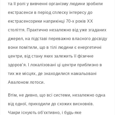
та її ролі у вивченні організму людини зробили
екстрасенси в період сплеску інтересу до
екстрасенсорики наприкінці 70-х років XX
століття. Практично незалежно від уже згаданих
джерел, на підставі переважно власного досвіду
вони помітили, що в тілі людини є енергетичні
центри, від стану яких залежить її фізичне
здоров’я. І локалізовані ці центри приблизно в
тих же місцях, де знаходилися намальовані
Авалоном лотоси.
Втім, не дивно, що всі системи, незалежно одна
від одної, приходили до схожих висновків.
Чакри існують об’єктивно, і будь-яке