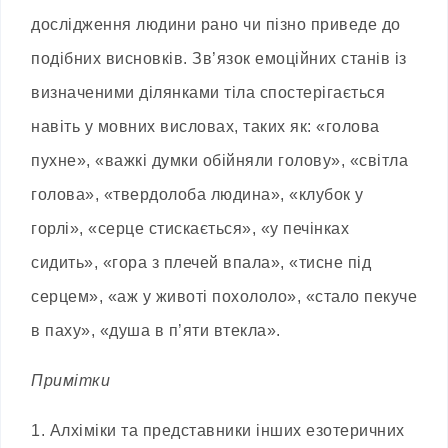
дослідження людини рано чи пізно приведе до
подібних висновків. Зв’язок емоційних станів із
визначеними ділянками тіла спостерігається
навіть у мовних висловах, таких як: «голова
пухне», «важкі думки обійняли голову», «світла
голова», «твердолоба людина», «клубок у
горлі», «серце стискається», «у печінках
сидить», «гора з плечей впала», «тисне під
серцем», «аж у животі похололо», «стало пекуче
в паху», «душа в п’яти втекла».
Примітки
1.
Алхіміки та представники інших езотеричних