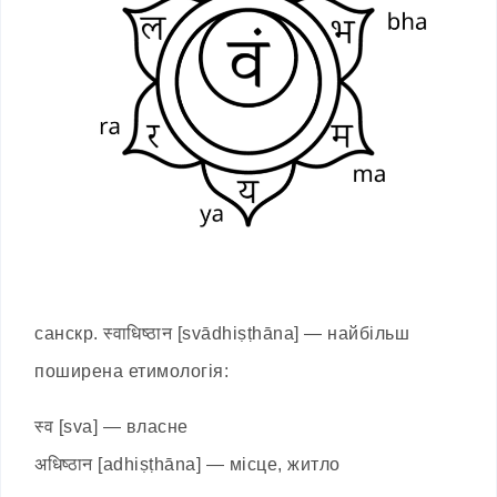
санскр. स्वाधिष्ठान [svādhiṣṭhāna] — найбільш
поширена етимологія:
स्व [sva] — власне
अधिष्ठान [adhiṣṭhāna] — місце, житло