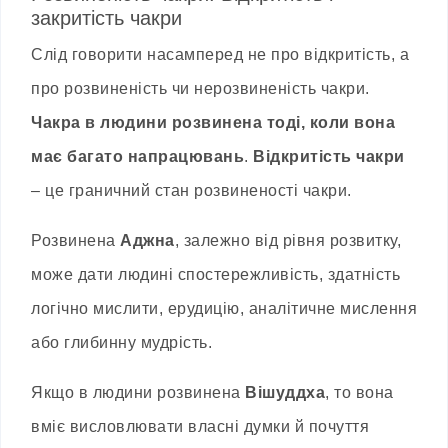
закритість чакри
Слід говорити насамперед не про відкритість, а
про розвиненість чи нерозвиненість чакри.
Чакра в людини розвинена тоді, коли вона
має багато напрацювань
.
Відкритість чакри
– це граничний стан розвиненості чакри.
Розвинена
Аджна
, залежно від рівня розвитку,
може дати людині спостережливість, здатність
логічно мислити, ерудицію, аналітичне мислення
або глибинну мудрість.
Якщо в людини розвинена
Вішуддха
, то вона
вміє висловлювати власні думки й почуття