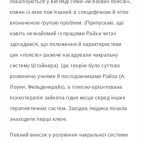
локалізуються у вигляді семи «м’язових поясів»,
кожен із яких пов’язаний зі специфічною й чітко
визначеною групою проблем. (Припускаю, що
навіть незнайомий із працями Райха читач
здогадався, що положення й характеристики
цих «поясів» разюче нагадували чакральну
систему Штайнера). Цю теорію було суттєво
розвинено учнями й послідовниками Райха (А.
Лоуен, Фельденкрайз), а тілесно-орієнтована
психотерапія зайняла гідне місце серед інших
терапевтичних систем. Західна людина почала
знаходити перші ключі.
Певний внесок у розуміння чакральної системи