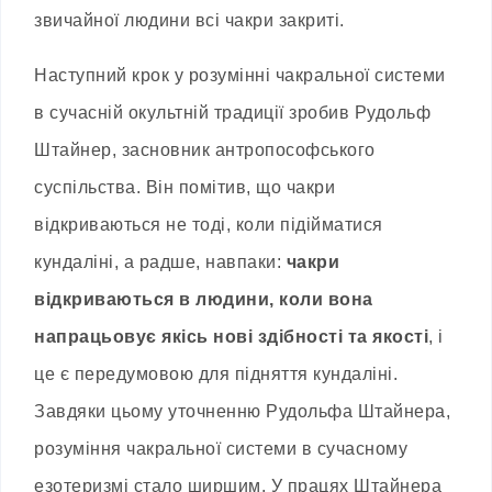
звичайної людини всі чакри закриті.
Наступний крок у розумінні чакральної системи
в сучасній окультній традиції зробив Рудольф
Штайнер, засновник антропософського
суспільства. Він помітив, що чакри
відкриваються не тоді, коли підійматися
кундаліні, а радше, навпаки:
чакри
відкриваються в людини, коли вона
напрацьовує якісь нові здібності та якості
, і
це є передумовою для підняття кундаліні.
Завдяки цьому уточненню Рудольфа Штайнера,
розуміння чакральної системи в сучасному
езотеризмі стало ширшим. У працях Штайнера