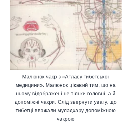
Малюнок чакр з «Атласу тибетської
медицини». Малюнок цікавий тим, що на
ньому відображені не тільки головні, а й
допоміжні чакри. Слід звернути увагу, що
тибетці вважали муладхару допоміжною
чакрою