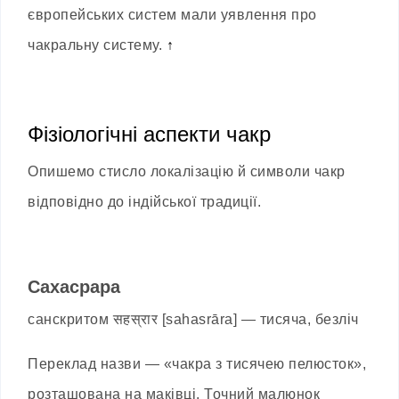
європейських систем мали уявлення про
чакральну систему.
↑
Фізіологічні аспекти чакр
Опишемо стисло локалізацію й символи чакр
відповідно до індійської традиції.
Сахасрара
санскритом सहस्रार [sahasrāra] — тисяча, безліч
Переклад назви — «чакра з тисячею пелюсток»,
розташована на маківці. Точний малюнок