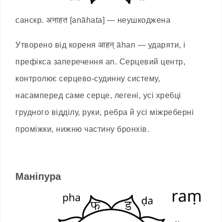
санскр. अनाहत [anāhata] — неушкоджена
Утворено від кореня आहन् āhan — ударяти, і
префікса заперечення an. Серцевий центр,
контролює серцево-судинну систему,
насамперед саме серце, легені, усі хребці
грудного відділу, руки, ребра й усі міжреберні
проміжки, нижню частину бронхів.
Маніпура