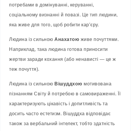
потребами в домінуванні, керуванні,
соціальному визнанні й повазі. Це тип людини,
яка живе для того, щоб робити кар’єру.
Людина із сильною
Анахатою
живе почуттями.
Наприклад, така людина готова приносити
жертви заради кохання (або ненависті — це ж
теж почуття).
Людина із сильною
Вішуддхою
мотивована
пізнанням Світу й потребою в самовираженні. Її
характеризують цікавість і допитливість та
досить часто естетизм. Вішуддха відповідає
також за вербальний інтелект, тобто здатність