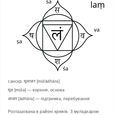
санскр. मूलाधार [mūlādhāra]
मूल [mūla] — коріння, основа
आधार [ādhāra] — підтримка, перебування
Розташована в районі крижів. З муладхарою