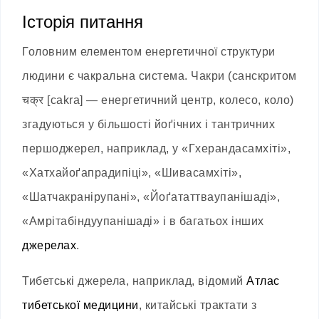
Історія питання
Головним елементом енергетичної структури
людини є чакральна система. Чакри (санскритом
चक्र [cakra] — енергетичний центр, колесо, коло)
згадуються у більшості йоґічних і тантричних
першоджерел, наприклад, у «Гхерандасамхіті»,
«Хатхайоґапрадипіці», «Шивасамхіті»,
«Шатчакранірупані», «Йоґататтваупанішаді»,
«Амрітабіндуупанішаді» і в багатьох інших
джерелах
.
Тибетські джерела, наприклад, відомий
Атлас
тибетської медицини
, китайські трактати з