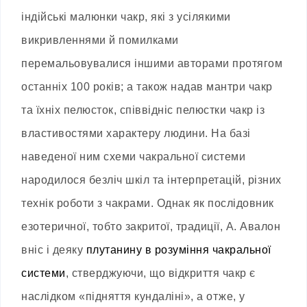
індійські малюнки чакр, які з усілякими
викривленнями й помилками
перемальовувалися іншими авторами протягом
останніх 100 років; а також надав мантри чакр
та їхніх пелюсток, співвідніс пелюстки чакр із
властивостями характеру людини. На базі
наведеної ним схеми чакральної системи
народилося безліч шкіл та інтерпретацій, різних
технік роботи з чакрами. Однак як послідовник
езотеричної, тобто закритої, традиції, А. Авалон
вніс і деяку
плутанину в розуміння чакральної
системи
, стверджуючи, що відкриття чакр є
наслідком «підняття кундаліні», а отже, у