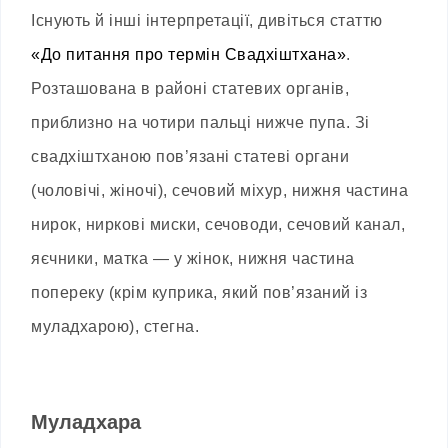
Існують й інші інтерпретації, дивіться статтю
«До питання про термін Свадхіштхана»
.
Розташована в районі статевих органів,
приблизно на чотири пальці нижче пупа. Зі
свадхіштханою пов’язані статеві органи
(чоловічі, жіночі), сечовий міхур, нижня частина
нирок, ниркові миски, сечоводи, сечовий канал,
яєчники, матка — у жінок, нижня частина
попереку (крім куприка, який пов’язаний із
муладхарою), стегна.
Муладхара