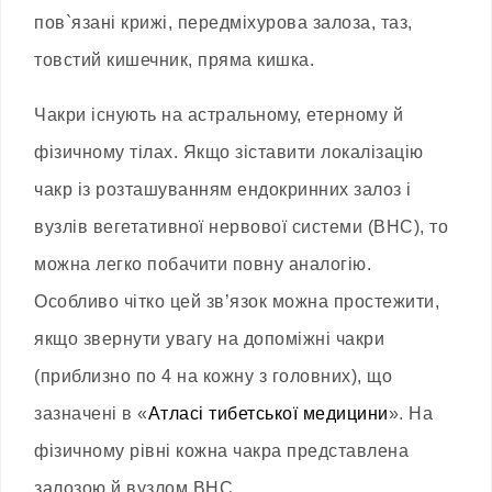
пов`язані крижі, передміхурова залоза, таз,
товстий кишечник, пряма кишка.
Чакри існують на астральному, етерному й
фізичному тілах. Якщо зіставити локалізацію
чакр із розташуванням ендокринних залоз і
вузлів вегетативної нервової системи
(ВНС)
, то
можна легко побачити повну аналогію.
Особливо чітко цей зв’язок можна простежити,
якщо звернути увагу на допоміжні чакри
(приблизно по 4 на кожну з головних), що
зазначені в «
Атласі тибетської медицини
». На
фізичному рівні кожна чакра представлена
залозою й вузлом
ВНС
.