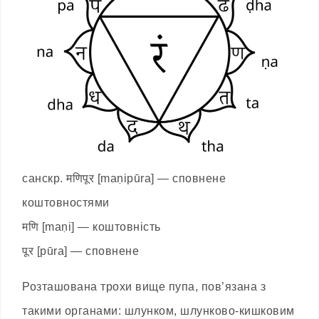
санскр. मणिपूर [maṇipūra] — сповнене
коштовностями
मणि [maṇi] — коштовність
पूर [pūra] — сповнене
Розташована трохи вище пупа, пов’язана з
такими органами: шлунком, шлунково-кишковим