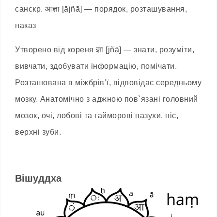
санскр. आज्ञा [ājñā] — порядок, розташування,
наказ
Утворено від кореня ज्ञा [jñā] — знати, розуміти,
вивчати, здобувати інформацію, помічати.
Розташована в міжбрів’ї, відповідає середньому
мозку. Анатомічно з аджною пов`язані головний
мозок, очі, лобові та гайморові пазухи, ніс,
верхні зуби.
Вішуддха