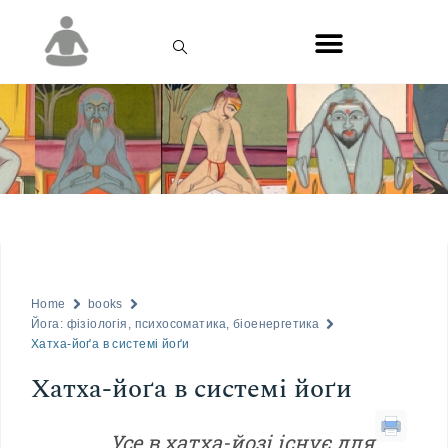
Home
books
Йога: фізіологія, психосоматика, біоенергетика
Хатха-йоґа в системі йоґи
Хатха-йоґа в системі йоґи
Усе в хатха-йозі існує для