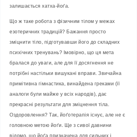
залишається хатха-йоґа.
Що ж таке робота з фізичним тілом у межах
езотеричних традицій? Бажання просто
зміцнити тіло, підготувавши його до складних
психічних тренувань? Імовірно, що ця мета
бралася до уваги, але для її досягнення не
потрібні настільки вишукані вправи. Звичайна
примітивна гімнастика, винайдена греками (її
аналоги були майже у всіх народів), дає
прекрасні результати для зміцнення тіла.
Оздоровлення? Так, йоґотерапія існує, але не є
головною метою йоґи. Ще з сивої давнини
відомо, що йоґа призначена для сильних і