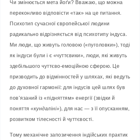
Чи змінюється мета йоґи? Вважаю, що можна
переконливо відповісти «так» на це питання.
Психотип сучасної європейської людини
радикально відрізняється від психотипу індуса.
Ми люди, що живуть головою («пуголовки»), тоді
як індуси були і є «чуттєвики», люди, які живуть
здебільшого чуттєво-емоційною сферою. Це
призводить до відмінностей у шляхах, які ведуть
до духовної гармонії: для індусів цей шлях був
пов’язаний із «підняттям» енергії (звідки й
поняття
«кундаліні»
), для нас — з її опусканням,
розвитком тілесності й чуттєвості.
Тому механічне запозичення індійських практик