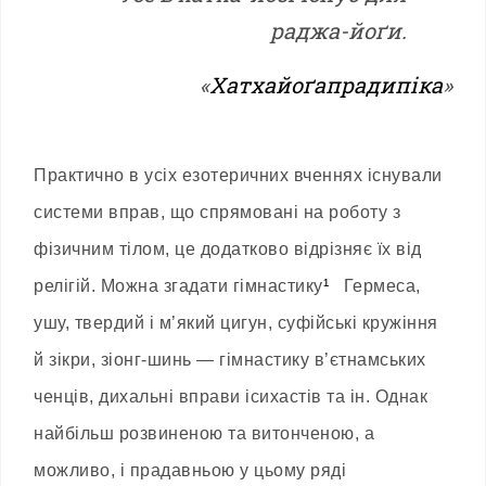
раджа-йоґи.
«
Хатхайоґапрадипіка
»
Практично в усіх езотеричних вченнях існували
системи вправ, що спрямовані на роботу з
фізичним тілом, це додатково відрізняє їх від
релігій. Можна згадати гімнастику
¹
Гермеса,
ушу, твердий і м’який цигун, суфійські кружіння
й зікри, зіонг-шинь — гімнастику в’єтнамських
ченців, дихальні вправи ісихастів та ін. Однак
найбільш розвиненою та витонченою, а
можливо, і прадавньою у цьому ряді