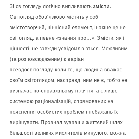
Зі світогляду логічно випливають
змісти
.
Світогляд обов’язково містить у собі
змістотворчий, ціннісний елемент, інакше це не
світогляд, а певне «знання про…». Змісти, як і
цінності, не завжди усвідомлюються. Можливим
(та розповсюдженим) є варіант
псевдосвітогляду, коли те, що людина вважає
своїм світоглядом, насправді ним не є, тобто не
визначає по-справжньому її життя, а є лише
системою раціоналізацій, спрямованих на
пояснення особистих проблем і небажань їх
вирішувати. Проаналізувавши життєвий шлях
більшості великих мислителів минулого, можна