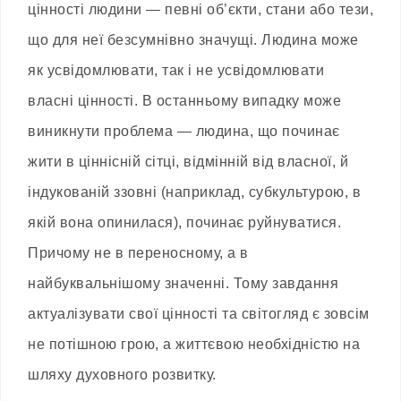
цінності людини — певні об’єкти, стани або тези,
що для неї безсумнівно значущі. Людина може
як усвідомлювати, так і не усвідомлювати
власні цінності. В останньому випадку може
виникнути проблема — людина, що починає
жити в ціннісній сітці, відмінній від власної, й
індукованій ззовні (наприклад, субкультурою, в
якій вона опинилася), починає руйнуватися.
Причому не в переносному, а в
найбуквальнішому значенні. Тому завдання
актуалізувати свої цінності та світогляд є зовсім
не потішною грою, а життєвою необхідністю на
шляху духовного розвитку.