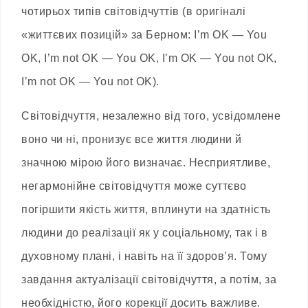
чотирьох типів світовідчуттів (в оригіналі
«життєвих позицій» за Берном: I’m OK — You
OK, I’m not OK — You OK, I’m OK — You not OK,
I’m not OK — You not OK).
Світовідчуття, незалежно від того, усвідомлене
воно чи ні, пронизує все життя людини й
значною мірою його визначає. Несприятливе,
негармонійне світовідчуття може суттєво
погіршити якість життя, вплинути на здатність
людини до реалізації як у соціальному, так і в
духовному плані, і навіть на її здоров’я. Тому
завдання актуалізації світовідчуття, а потім, за
необхідністю, його корекції досить важливе.