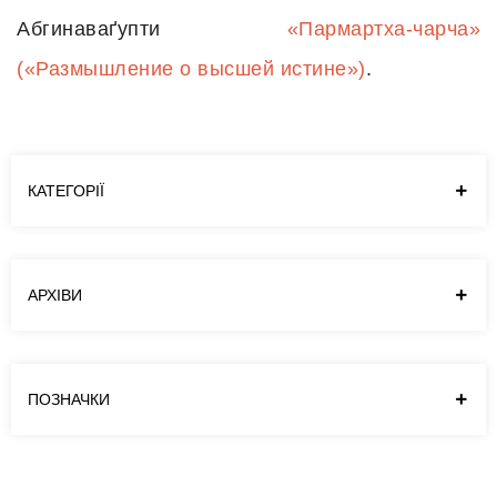
Абгинаваґупти
«Пармартха-чарча»
(«Размышление о высшей истине»)
.
КАТЕГОРІЇ
АРХІВИ
ПОЗНАЧКИ