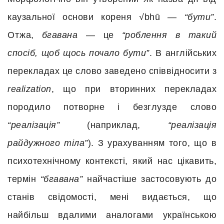
каузальної основи кореня √bhū —
“бути”
.
Отжа,
бгавана
— це
“роблення в такий
спосіб, щоб щось почало бути”
. В англійських
перекладах це слово заведено співвідносити з
realization
, що при вторинних перекладах
породило потворне і безглузде слово
“реалізація”
(наприклад,
“реалізація
райдужного тіла”
). З урахуванням того, що в
психотехнічному контексті, який нас цікавить,
термін
“бгавана”
найчастіше застосовують до
станів свідомості, мені видається, що
найбільш вдалими аналогами українською