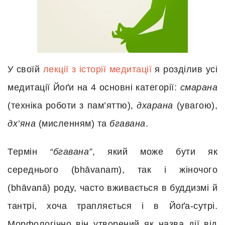
У своїй
лекції з історії медитації
я розділив усі
медитації Йоґи на 4 основні категорії:
смарана
(техніка роботи з пам’яттю),
дхарана
(увагою),
дх’яна
(мисленням) та
бгавана
.
Термін
“бгавана”
, який може бути як
середнього (bhāvanam), так і жіночого
(bhāvanā) роду, часто вживається в буддизмі й
тантрі, хоча трапляється і в Йоґа-сутрі.
Морфологічно він утворений як назва дії від