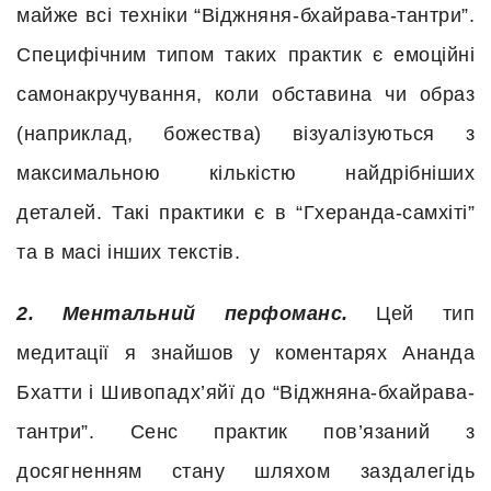
майже всі техніки “Віджняня-бхайрава-тантри”.
Специфічним типом таких практик є емоційні
самонакручування, коли обставина чи образ
(наприклад, божества) візуалізуються з
максимальною кількістю найдрібніших
деталей. Такі практики є в “Гхеранда-самхіті”
та в масі інших текстів.
2. Ментальний перфоманс.
Цей тип
медитації я знайшов у коментарях Ананда
Бхатти і Шивопадх’яйї до “Віджняна-бхайрава-
тантри”. Сенс практик пов’язаний з
досягненням стану шляхом заздалегідь