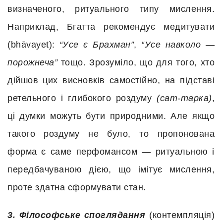
визначеного, ритуального типу мислення.
Наприклад, Бгатта рекомендує медитувати
(bhāvayet):
“Усе є Брахман”
,
“Усе навколо —
порожнеча”
тощо. Зрозуміло, що для того, хто
дійшов цих висновків самостійно, на підставі
ретельного і глибокого роздуму
(сат-тарка)
,
ці думки можуть бути природними. Але якщо
такого роздуму не було, то пропонована
форма є саме перфомансом — ритуальною і
передбачуваною дією, що імітує мислення,
проте здатна сформувати стан.
3. Філософське споглядання
(контемпляція)