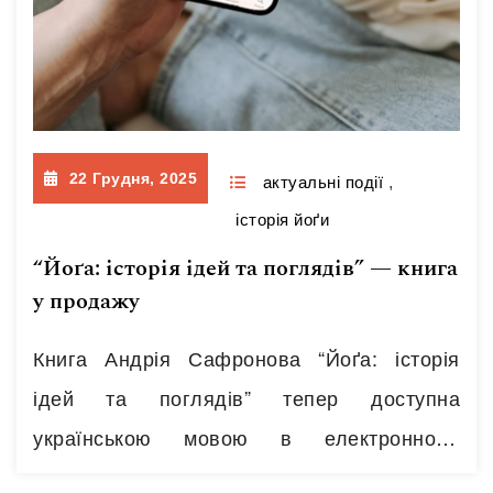
22 Грудня, 2025
актуальні події
,
історія йоґи
“Йоґа: історія ідей та поглядів” — книга
у продажу
Книга Андрія Сафронова “Йоґа: історія
ідей та поглядів” тепер доступна
українською мовою в електронному
форматі ePub за посиланням. Про книгу: