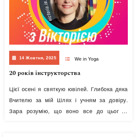
14 Жовтня, 2025
We in Yoga
20 років інструкторства
Цієї осені я святкую ювілей. Глибока дяка
Вчителю за мій Шлях і учням за довіру.
Зара розумію, що воно все до цього і
йшло. Інакше і не могло бути. Бо в 13 років
я вже шукала йоґу. Ми займалися в групах