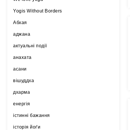
Yogis Without Borders
Абхая
аджана
актуальні події
анахата
асани
вішуддха
дхарма
енергія
істинні бажання
історія йоґи