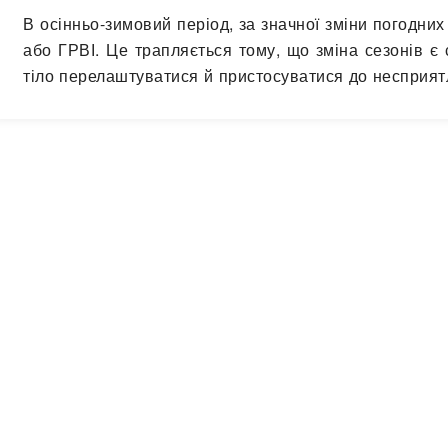
В осінньо-зимовий період, за значної зміни погодних
або ГРВІ. Це трапляється тому, що зміна сезонів є
тіло перелаштуватися й пристосуватися до несприя
ефективного пристосування організму залежить, чи