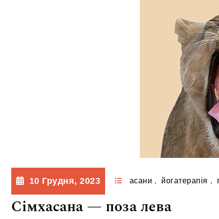
10 Грудня, 2023
асани
,
йогатерапія
,
Сімхасана — поза лева