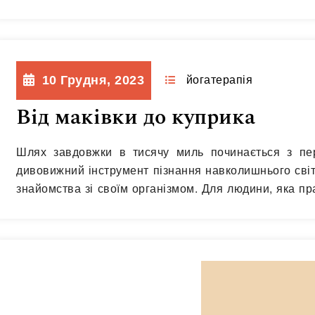
точніше, малюнок стегнової кістки людини наштовхн
10 Грудня, 2023
йогатерапія
Від маківки до куприка
Шлях завдовжки в тисячу миль починається з пе
дивовижний інструмент пізнання навколишнього світу
знайомства зі своїм організмом. Для людини, яка пр
власному тілі дозволяє додати усвідомленості у прак