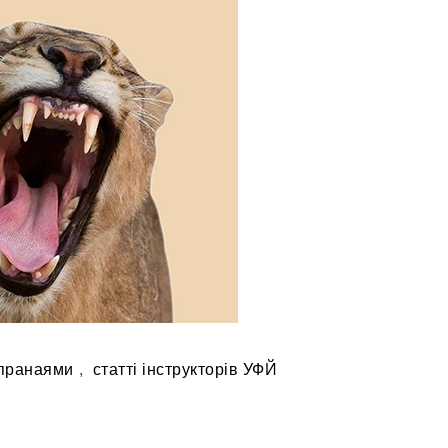
пранаями
,
статті інструкторів УФЙ