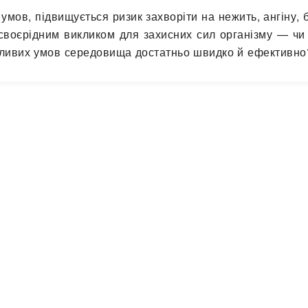
 умов, підвищується ризик захворіти на нежить, ангіну, 
 своєрідним викликом для захисних сил організму — чи
тливих умов середовища достатньо швидко й ефективно?
 захворіє людина на…
Читати далі