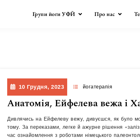
Групи йоґи УФЙ
Про нас
Те
День:
10.12.2023
10 Грудня, 2023
йогатерапія
Анатомія, Ейфелева вежа і Х
Дивлячись на Ейфелеву вежу, дивуєшся, як було мо
тому. За переказами, легке й ажурне рішення «залі
час ознайомлення з роботами німецького палеонтоло