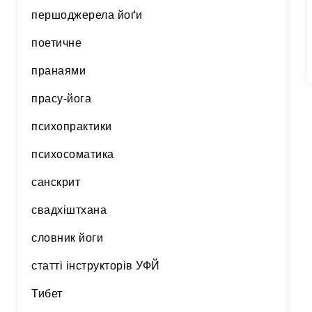
першоджерела йоґи
поетичне
пранаями
прасу-йога
психопрактики
психосоматика
санскрит
свадхіштхана
словник йоги
статті інструкторів УФЙ
Тибет