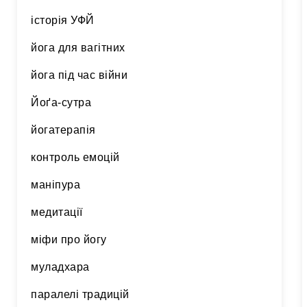
історія УФЙ
йога для вагітних
йога під час війни
Йоґа-сутра
йогатерапія
контроль емоцій
маніпура
медитації
міфи про йогу
муладхара
паралелі традицій