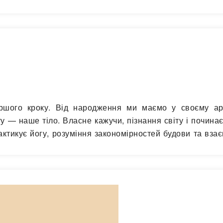
ув архітектора на думку…
Читати далі
ршого кроку. Від народження ми маємо у своєму ар
 — наше тіло. Власне кажучи, пізнання світу і починає
актикує йогу, розуміння закономірностей будови та взає
тику. Крім того,…
Читати далі