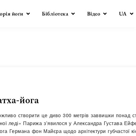
орія йоґи
Бібліотека
Відео
UA
атха-йога
жливо створити це диво 300 метрів заввишки понад ст
зної леді» Парижа з’явилося у Александра Густава Ейф
га Германа фон Майєра щодо архітектури губчастої кіс