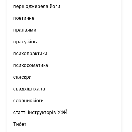
першоджерела йоґи
поетичне
пранаями
прасу-йога
психопрактики
психосоматика
санскрит
свадхіштхана
словник йоги
статті інструкторів УФЙ
Тибет