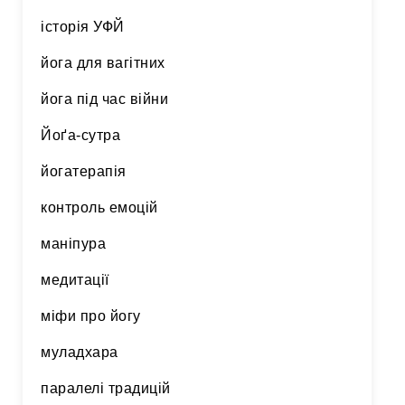
історія УФЙ
йога для вагітних
йога під час війни
Йоґа-сутра
йогатерапія
контроль емоцій
маніпура
медитації
міфи про йогу
муладхара
паралелі традицій