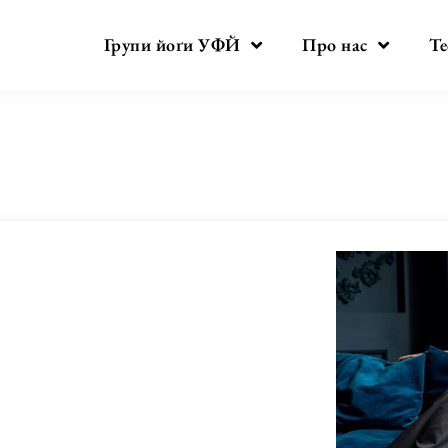
Групи йоґи УФЙ
Про нас
Те
День:
16.09.2020