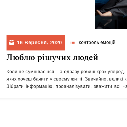
16 Вересня, 2020
контроль емоцій
Люблю рішучих людей
Коли не сумніваєшся – а одразу робиш крок уперед. 
яких хочеш бачити у своєму житті. Звичайно, великі к
Зібрати інформацію, проаналізувати, зважити всі «з
втілити його у життя. Чи…
Читати далі