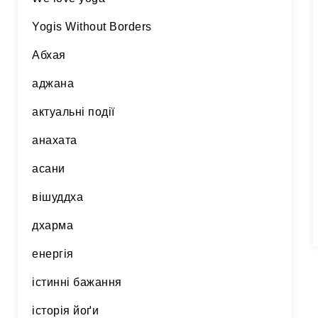
Yogis Without Borders
Абхая
аджана
актуальні події
анахата
асани
вішуддха
дхарма
енергія
істинні бажання
історія йоґи