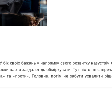
У бік своїх бажань у напрямку свого розвитку назустріч
роки варто заздалегідь обміркувати. Тут ніхто не спереч
а» та «проти». Головне, потім не забути ухвалити ріш