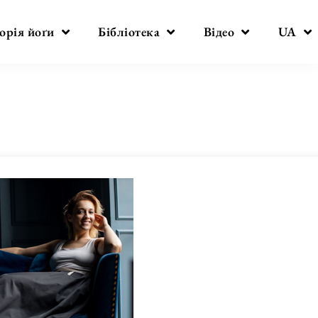
орія йоґи
Бібліотека
Відео
UA