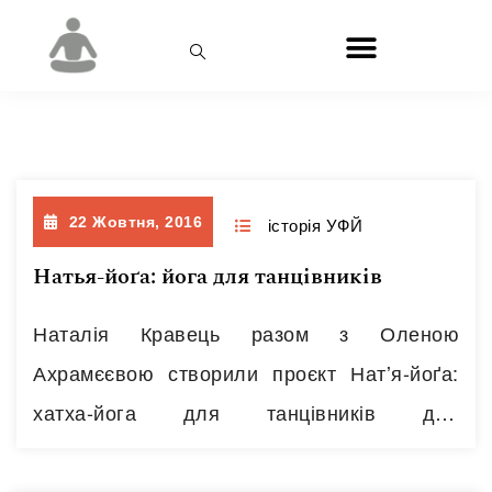
День:
22.10.2016
22 Жовтня, 2016
історія УФЙ
Натья-йоґа: йога для танцівників
Наталія Кравець разом з Оленою
Ахрамєєвою створили проєкт Натʼя-йоґа:
хатха-йога для танцівників для
коригування м’язового дисбалансу в різних
стилях танців.