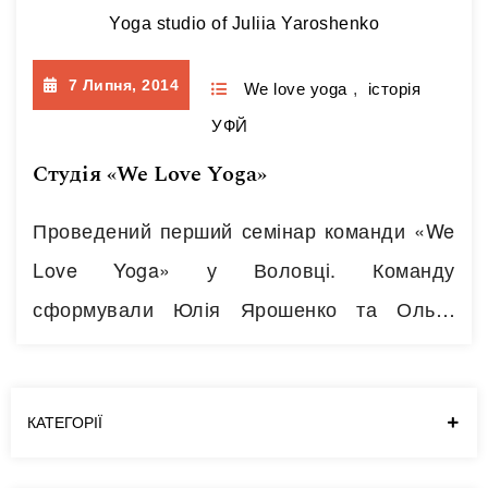
Yoga studio of Juliia Yaroshenko
7 Липня, 2014
We love yoga
,
історія
УФЙ
Студія «We Love Yogа»
Проведений перший семінар команди «We
Love Yoga» у Воловці. Команду
сформували Юлія Ярошенко та Ольга
Черепаха. Сьогодні до неї входять
Катерина Палій, Вероніка Величко, Яна
Стрілецька, Тетяна Приходько, Наталі
КАТЕГОРІЇ
Боровик, Олена Катеренчук. Інструктори