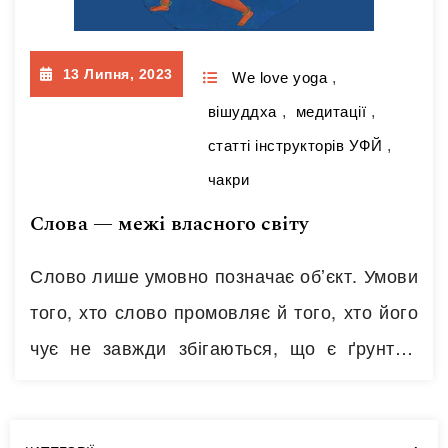
13 Липня, 2023
We love yoga
,
вішуддха
,
медитації
,
статті інструкторів УФЙ
,
чакри
Слова — межі власного світу
Слово лише умовно позначає обʼєкт. Умови
того, хто слово промовляє й того, хто його
чує не завжди збігаються, що є ґрунтом
непорозумінь. У філософіях Стародавньої
Греції, щоб показати таку відносність