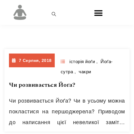
День:
07.08.2018
7 Серпня, 2018
історія йоґи
,
Йоґа-
сутра
,
чакри
Чи розвивається Йоґа?
Чи розвивається Йоґа? Чи в усьому можна
покластися на першоджерела? Приводом
до написання цієї невеликої замітки
послужила непогана стаття про чакральну