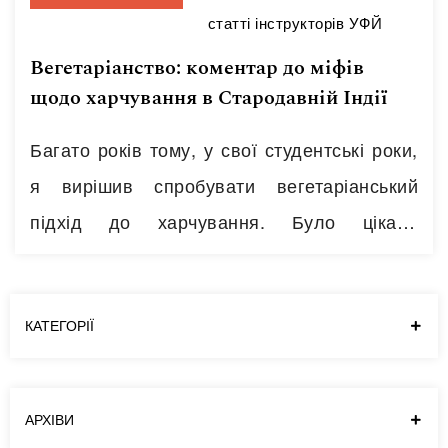
статті інструкторів УФЙ
Вегетаріанство: коментар до міфів
щодо харчування в Стародавній Індії
Багато років тому, у свої студентські роки,
я вирішив спробувати вегетаріанський
підхід до харчування. Було цікаво
зрозуміти, як поводитиметься моє тіло і з
якими труднощами я зіткнуся. Під час цього
періоду я багато в чому переглянув свої
КАТЕГОРІЇ
харчові звички. Завдяки даній обітниці й
емпіричним спостереженням за своїм
АРХІВИ
станом мені вдалося виявити найбільш