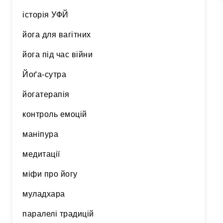
історія УФЙ
йога для вагітних
йога під час війни
Йоґа-сутра
йогатерапія
контроль емоцій
маніпура
медитації
міфи про йогу
муладхара
паралелі традицій