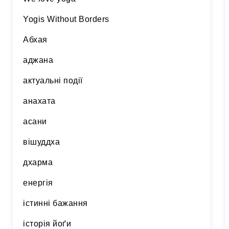
Yogis Without Borders
Абхая
аджана
актуальні події
анахата
асани
вішуддха
дхарма
енергія
істинні бажання
історія йоґи