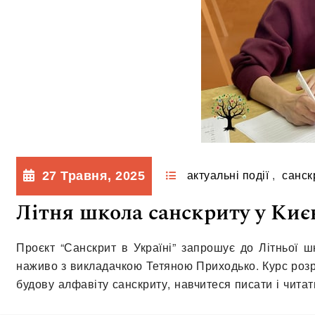
27 Травня, 2025
актуальні події
,
санск
Літня школа санскриту у Киє
Проєкт “Санскрит в Україні” запрошує до Літньої ш
наживо з викладачкою Тетяною Приходько. Курс розра
будову алфавіту санскриту, навчитеся писати і чита
— метро Арсенальна. Графік — 28 та…
Читати далі