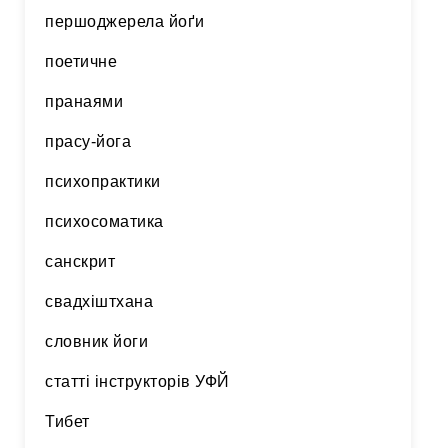
першоджерела йоґи
поетичне
пранаями
прасу-йога
психопрактики
психосоматика
санскрит
свадхіштхана
словник йоги
статті інструкторів УФЙ
Тибет