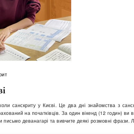
рит
ві
коли санскриту у Києві. Це два дні знайомства з санс
хований на початківців. За один вікенд (12 годин) ви 
ти письмо деванагарі та вивчите деякі розмовні фрази. 