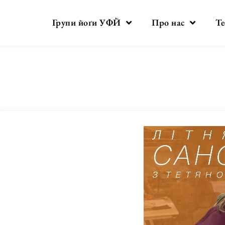
Групи йоґи УФЙ
Про нас
Те
День:
27.05.2025