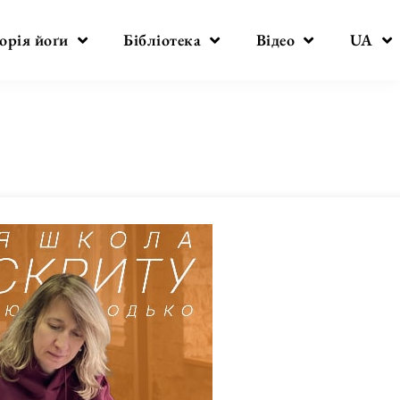
орія йоґи
Бібліотека
Відео
UA