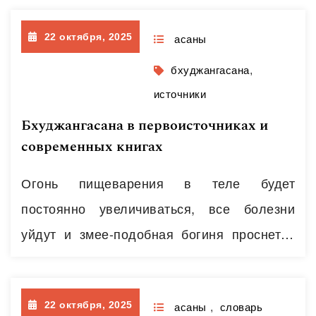
гибкости.
22 октября, 2025
асаны
бхуджангасана
,
источники
Бхуджангасана в первоисточниках и
современных книгах
Огонь пищеварения в теле будет
постоянно увеличиваться, все болезни
уйдут и змее-подобная богиня проснется
(Кундалини), благодаря выполнения
бхуджангасаны» (2.43). это самое раннее
22 октября, 2025
упоминание позы в тексте «Гхеранда-
асаны
,
словарь