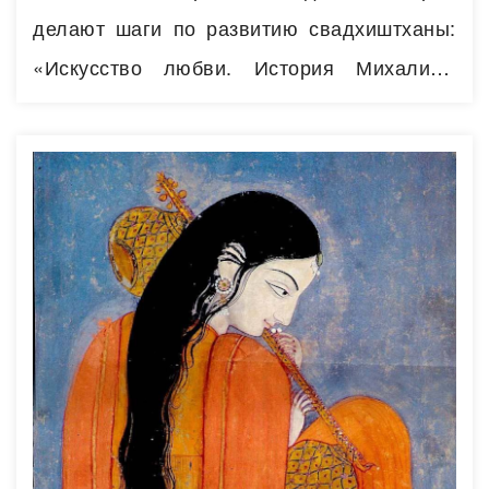
делают шаги по развитию свадхиштханы:
«Искусство любви. История Михалины
Вислоцкой» «Профессор Maрстон и Чудо-
Женщина» «Слияние двух лун» Фильмы с
разными фантазиями: Вкус страсти (2024)
Париж подождет (2016) «Люсия и секс»
«История О» (1975) «9/5 недель»
«Философия в будуаре» «Секретарша»
(2002) «Основной инстинкт» «Счет»
(«Score», 1973) «Наказание Анны»…
Читать
далее