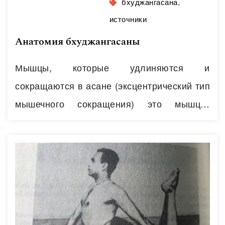
бхуджангасана
,
источники
Анатомия бхуджангасаны
Мышцы, которые удлиняются и
сокращаются в асане (эксцентрический тип
мышечного сокращения) это мышцы,
расположенные вдоль передне-
серединного меридиана, или переднего
мышечного канала: ▫️передняя мышца шеи;
▫️кивательные, или грудинно-ключично-
сосцевидные; ▫️большая грудная мышца;
▫️прямая мышца живота; ▫️передняя