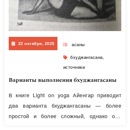
большеберцовая мышца; ▫️длинный
разгибатель пальцев. Удлинение мышц в
бхуджангасане: ▫️широчайшая мышца
спины; ▫️большая круглая мышца. Мышцы,
стабилизирующие тело (находятся в
22 октября, 2025
асаны
изометрическом…
Читать далее
бхуджангасана
,
источники
Варианты выполнения бхуджангасаны
В книге Light on yoga Айенгар приводит
два варианта бхуджангасаны — более
простой и более сложный, однако оба
варианта требуют высокого уровня