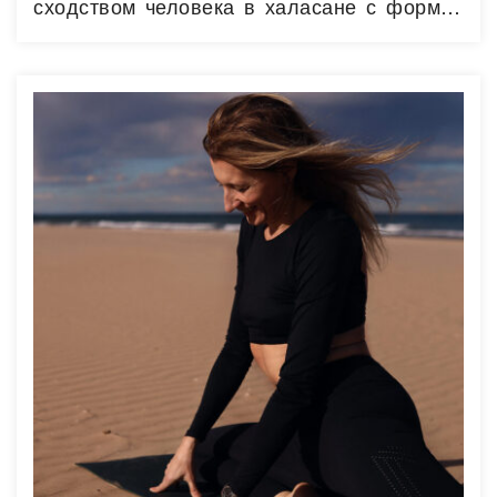
сходством человека в халасане с формой
плуга. Чтобы заметить сходство, нужно
знать, как выглядел плуг в Индии. Древне-
Индийский изображений халасаны нам
найти не удалось, однако существует
изображение человека в подобной позе в
Египте. В животном мире в похожей позе
были замечены белки,…
Читать далее