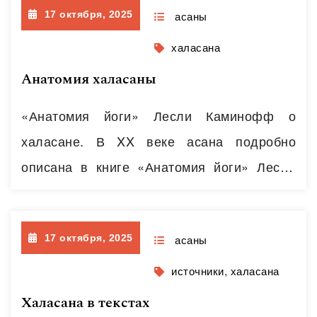
17 октября, 2025
профанаций или поверхностных
асаны
технических инструкций. Иногда отсеять
халасана
действительно стоящие работы бывает
Анатомия халасаны
сложно. 📚 Камасутра (в переводе А. Я.
«Анатомия йоги» Лесли Каминофф о
Сыркина) Часто самую известную книгу о
халасане. В XX веке асана подробно
сексе представляют как сборник
описана в книге «Анатомия йоги» Лесли
разнообразных поз. Конечно…
Читать далее
Каминофф, приводим отрывок и
иллюстрацию.. Работающие мышцы в
17 октября, 2025
халасане ∎ большая и малая задние
асаны
прямые мышцы головы, ∎ верхняя и
источники
,
халасана
нижняя косые мышцы головы (действуют
Халасана в текстах