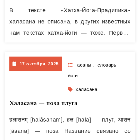
эксцентрически); Растягивающиеся мышцы
В тексте «Хатха-Йога-Прадипика»
∎ передняя зубчатая мышца; ∎
халасана не описана, в других известных
клювовидно-плечевая мышца; ∎ большая
нам текстах хатха-йоги — тоже. Первые
и…
Читать далее
описания халасаны мы встречаем уже в XX
веке в книгах Айенгара «Свет Йоги, Шри
17 октября, 2025
Йогендра «Личная гигиена Йога», «Йога-
асаны
,
словарь
йоги
Макаранда» Шри Т. Кришнамачарьи. Такие
варианты халасаны в книге
халасана
Кришнамачарьи носят название «Урдхва-
Халасана — поза плуга
мукха-пашчимоттанасана»
हलासनम् [halāsanam], हल [hala] — плуг, आसन
[āsana] — поза Название связано со