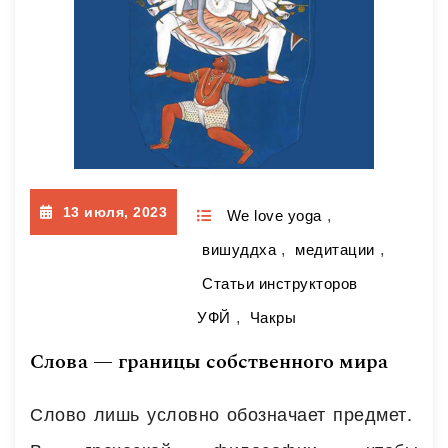
инструкторская указка — открытость и
близость. И если ей отдаться…
Читать далее
13 июля, 2023
We love yoga
,
вишуддха
,
медитации
,
Статьи инструкторов
УФЙ
,
Чакры
Слова — границы собственного мира
Слово лишь условно обозначает предмет.