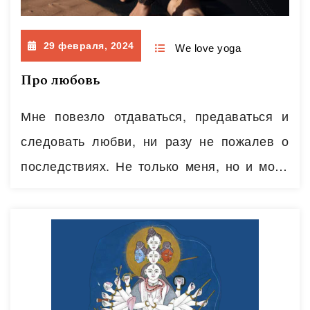
29 февраля, 2024
We love yoga
Про любовь
Мне повезло отдаваться, предаваться и
следовать любви, ни разу не пожалев о
последствиях. Не только меня, но и моих
друзей она привела в самые удивительные
места и к встречам с бесконечно
интересными людьми. Это лучший
руководитель и наставник, ever. Ее
наставления — тепло и нежность, ее