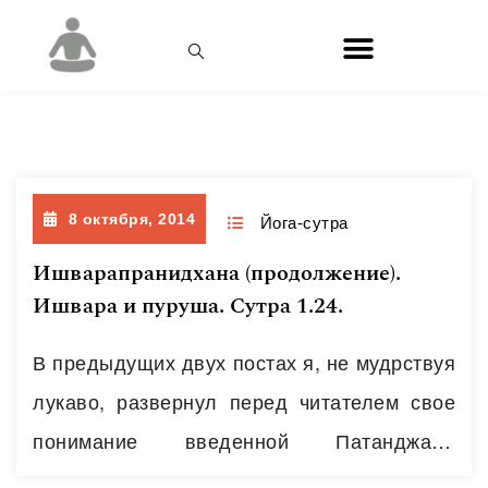
Месяц:
Октябрь 2014
8 октября, 2014
Йога-сутра
Ишварапранидхана (продолжение).
Ишвара и пуруша. Сутра 1.24.
В предыдущих двух постах я, не мудрствуя
лукаво, развернул перед читателем свое
понимание введенной Патанджали
категории «ишварапранидхана». Но, как