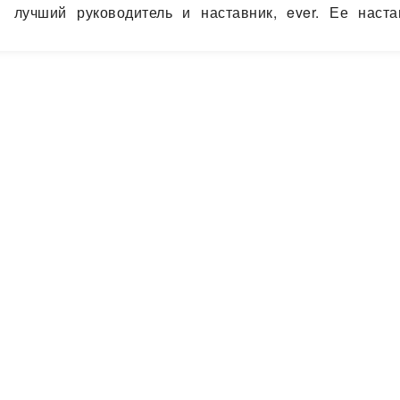
лучший руководитель и наставник, ever. Ее наст
— открытость и близость. И если ей отдаться…
Читать