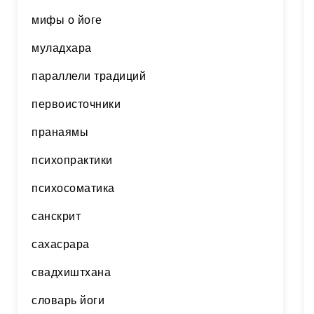
мифы о йоге
муладхара
параллели традиций
первоисточники
пранаямы
психопрактики
психосоматика
санскрит
сахасрара
свадхиштхана
словарь йоги