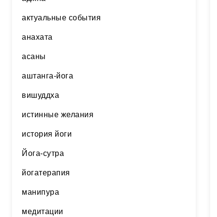
актуальные события
анахата
асаны
аштанга-йога
вишуддха
истинные желания
история йоги
Йога-сутра
йогатерапия
манипура
медитации