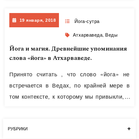
Харькове рекламу «Хатха-йога по
Патанджали» и не мог не обратить
19 января, 2018
внимание йога сообщества на
Йога-сутра
некорректность такого высказывания.
Атхарваведа
,
Веды
Хатха-йога начала упоминаться в период
Йога и магия. Древнейшие упоминания
натхов, то есть, лет через 600-800 после
слова «йога» в Атхарваведе.
написания Йога-сутры. В самой же Сутре…
Принято считать , что слово «йога» не
Читать далее
встречается в Ведах, по крайней мере в
том контексте, к которому мы привыкли, а
именно в качестве названия эзотерической
системы психопрактик. Однако, и это не
совсем так. Сразу скажу, что слова «йога»
РУБРИКИ