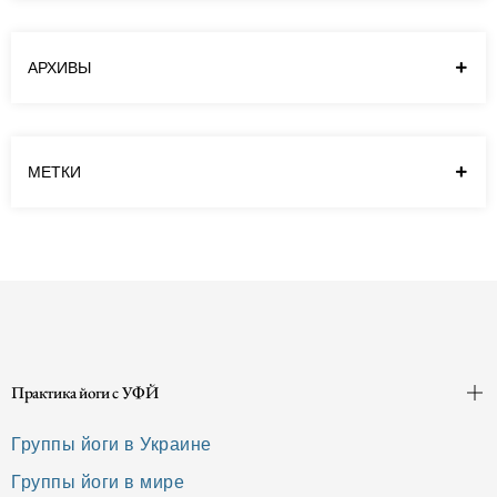
в абсолютно привычном нам контексте в
Ведах действительно еще не встречается.
АРХИВЫ
Хотя производные от корня «yuj»
использованы многократно.…
Читать далее
МЕТКИ
Практика йоги с УФЙ
Группы йоги в Украине
Группы йоги в мире