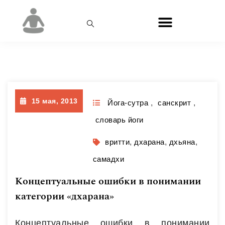
Месяц:
Май 2013
15 мая, 2013
Йога-сутра
,
санскрит
,
словарь йоги
вритти
,
дхарана
,
дхьяна
,
самадхи
Концептуальные ошибки в понимании
категории «дхарана»
Концептуальные ошибки в понимании