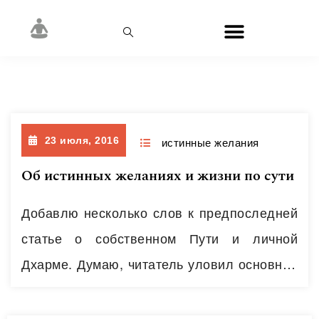
Рубрика:
истинные желания
23 июля, 2016
истинные желания
Об истинных желаниях и жизни по сути
Добавлю несколько слов к предпоследней
статье о собственном Пути и личной
Дхарме. Думаю, читатель уловил основной
тезис о связи дхармы с Истинными
желаниями человека – Истинные Желания