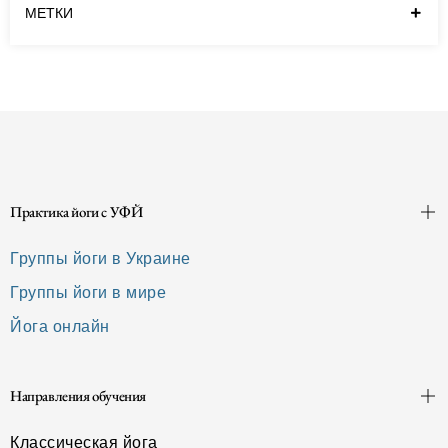
чтобы не возникало недоразумений в
МЕТКИ
процессе чтения…
Читать далее
Практика йоги с УФЙ
Группы йоги в Украине
Группы йоги в мире
Йога онлайн
Направления обучения
Классическая йога