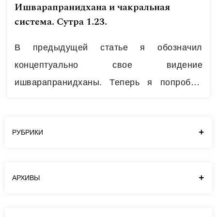
Ишварапранидхана и чакральная
система. Сутра 1.23.
В предыдущей статье я обозначил
концептуально свое видение
ишварапранидханы. Теперь я попробую
рассмотреть этот вопрос с более
«практической» точки зрения, под углом
того, как именно формировать данное
РУБРИКИ
состояние и из каких элементов оно
состоит. И в качестве методологии
АРХИВЫ
рассмотрения я воспользуюсь концепцией
чакральной системы человека. И для того,