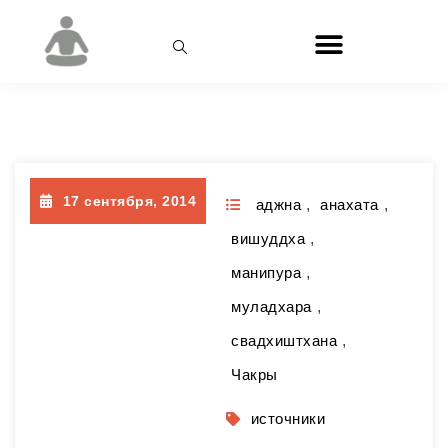
Месяц:
Сентябрь 2014
17 сентября, 2014
аджна
,
анахата
,
вишуддха
,
манипура
,
муладхара
,
свадхиштхана
,
Чакры
источники