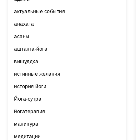
актуальные события
анахата
асаны
аштанга-йога
вишуддха
истинные желания
история йоги
Йога-сутра
йогатерапия
манипура
медитации