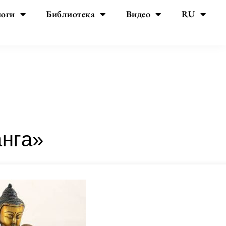
йоги
Библиотека
Видео
RU
анга»