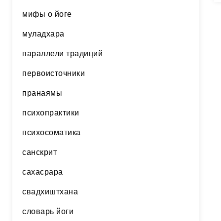
мифы о йоге
муладхара
параллели традиций
первоисточники
пранаямы
психопрактики
психосоматика
санскрит
сахасрара
свадхиштхана
словарь йоги