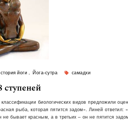
история йоги
,
Йога-сутра
самадхи
8 ступеней
 классификации биологических видов предложили оцен
асная рыба, которая пятится задом». Линей ответил: 
н не бывает красным, а в третьих – он не пятится задо
-либо…
Читать далее