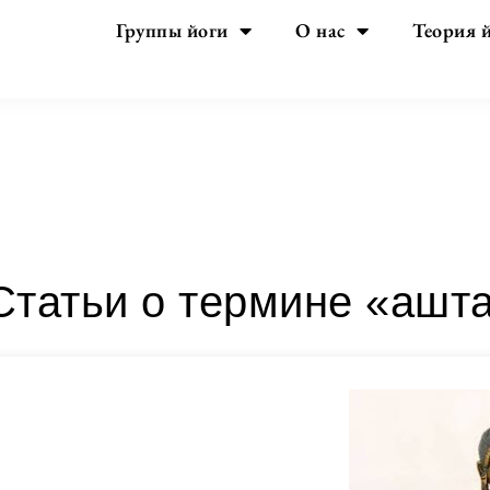
Группы йоги
О нас
Теория 
Рубрика:
аштанга-йога
Статьи о термине «ашт