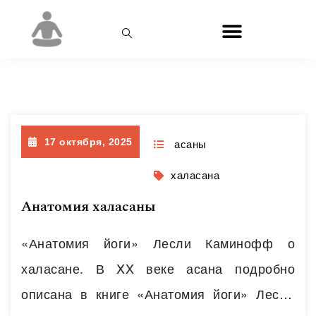
Метка:
халасана
17 октября, 2025
асаны
халасана
Анатомия халасаны
«Анатомия йоги» Лесли Каминофф о
халасане. В XX веке асана подробно
описана в книге «Анатомия йоги» Лесли