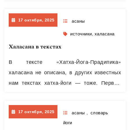
Каминофф, приводим отрывок и
иллюстрацию.. Работающие мышцы в
17 октября, 2025
халасане ∎ большая и малая задние
асаны
прямые мышцы головы, ∎ верхняя и
источники
,
халасана
нижняя косые мышцы головы (действуют
Халасана в текстах
эксцентрически); Растягивающиеся мышцы
В тексте «Хатха-Йога-Прадипика»
∎ передняя зубчатая мышца; ∎
халасана не описана, в других известных
клювовидно-плечевая мышца; ∎ большая
нам текстах хатха-йоги — тоже. Первые
и…
Читать далее
описания халасаны мы встречаем уже в XX
веке в книгах Айенгара «Свет Йоги, Шри
17 октября, 2025
Йогендра «Личная гигиена Йога», «Йога-
асаны
,
словарь
йоги
Макаранда» Шри Т. Кришнамачарьи. Такие