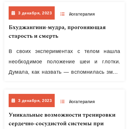
Читать далее
самого организма. Даже если мы пока
3 декабря, 2023
ничего не знаем о теории стрессов,
йогатерапия
интуитивно понятно, что раздражитель
Бхуджангини-мудра, прогоняющая
старость и смерть
извне в малой дозе станет благоприятной
и конструктивной нагрузкой, в чрезмерной-
В своих экспериментах с телом нашла
уже деструктивной. Например, повышение
необходимое положение шеи и глотки.
температуры воздуха до некоторых
Думала, как назвать — вспомнилась змея.
пределов может вызвать лишь…
Читать
А заглянув в «первоисточники» поняла,
далее
что название придумали задолго до
3 декабря, 2023
меня))). Гхерада-самхита описывает так
йогатерапия
бхуджангини-мудру: 3.92. Вытянув
Уникальные возможности тренировки
сердечно-сосудистой системы при
(расширив) рот вперёд, пей воздух через