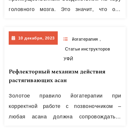
головного мозга. Это значит, что оно
повышает умственную и физическую
работоспособность, настроение и
10 декабря, 2023
двигательную активность. Из этого можно
йогатерапия
,
Статьи инструкторов
сделать вывод, что кофе показан при
УФЙ
интенсивной умственной деятельности.
Рефлекторный механизм действия
Кроме того, он вызывает расширение
растягивающих асан
сосудов в мышцах и головном мозге и
повышает содержание глюкозы в крови за
Золотое правило йогатерапии при
счет…
Читать далее
корректной работе с позвоночником –
любая асана должна сопровождаться
вытяжением позвоночника. Базовый