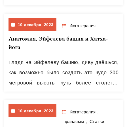
упражнений непосредственно перед
основной частью тренировочного
10 декабря, 2023
комплекса. Основной целью разминки
йогатерапия
является достижение оптимального уровня
Анатомия, Эйфелева башня и Хатха-
йога
возбудимости ЦНС, мобилизация
физиологических функций организма
Глядя на Эйфелеву башню, диву даёшься,
перед предстоящей нагрузкой. Иногда
как возможно было создать это чудо 300
подвергается сомнению необходимость
метровой высоты чуть более столетия
динамической разминки в структуре
назад. История гласит, что лёгкое и
йоговского комплекса. На наш взгляд,
ажурное решение «железной леди»
разминка не только необходима, но и…
10 декабря, 2023
Парижа появилось у Александра Густава
йогатерапия
,
Читать далее
пранаямы
,
Статьи
Эйфеля при знакомстве с работами