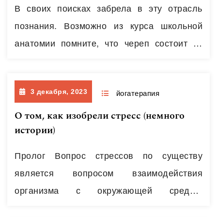
лечить, «мочить», собственно выберите
В своих поисках забрела в эту отрасль
свой вариант отношения к нему. А ещё, с
познания. Возможно из курса школьной
ним прикольно дружить и его…
Читать далее
анатомии помните, что череп состоит из
отдельных костей, опеределённым
образом соединённых между собой.
3 декабря, 2023
Соединения называются швами.
йогатерапия
Подвижность костей в швах относительно
О том, как изобрели стресс (немного
истории)
друг друга сохраняется, это доли
миллиметра, но, тем не менее, она есть.
Пролог Вопрос стрессов по существу
Собственно, исследует это явление
является вопросом взаимодействия
краниальная остеопатия и
организма с окружающей средой,
краниосакральная терапия (немного…
конструктивного или деструктивного для