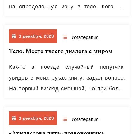
почка. При этом ситуация, которая
на определенную зону в теле. Кого- то
складывается в современной медицине,
беспокоят боли в пояснице, и человек
противоречива. С одной стороны, все
пытается проработать зону поясницы; кого-
говорят о необходимости и важности
3 декабря, 2023
то — зажатость плечевого пояса,
йогатерапия
профилактической…
Читать далее
преходящее онемение в руках, и тогда
Тело. Место твоего диалога с миром
начинающий прорабатывает плечевой
Как-то в поезде случайный попутчик,
отдел. Такой подход к практике является
увидев в моих руках книгу, задал вопрос.
не вполне корректным. Дело в том, что
На первый взгляд смешной, но при более
каждая…
Читать далее
глубоком рассмотрении – меня
вдохновивший. Чем занимаются йоги в
3 декабря, 2023
этих странных позах? Похожий вопрос, но
йогатерапия
с меньшей агрессией) задают те, кто хочет
«Ахиллесова пята» позвоночника