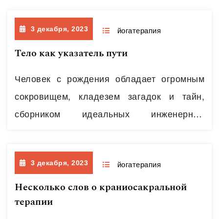
видимой простоте иногда они доставляют
3 декабря, 2023
скорее неудобство, нежели обещанный
йогатерапия
комфорт. Причина – закрепощенная зона
Тело как указатель пути
паха. Особенно актуальна эта зона
Человек с рождения обладает огромным
становится при освоении более сложных
сокровищем, кладезем загадок и тайн,
асан – артха падмасаны (позы
сборником идеальных инженерных
полулотоса), падмасаны (позы лотоса).
решений, механизмом с кпд в 200% (в
Также…
Читать далее
чрезвычайных обстоятельствах),
3 декабря, 2023
инструментом наслаждения и познания. Я
йогатерапия
о теле. Человеческом теле. Том, которое
Несколько слов о краниосакральной
терапии
мы привыкли одевать, кормить, иногда