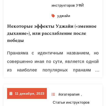
инструкторов УФЙ
уджайи
Некоторые эффекты Уджайи («змеиное
дыхание»), или расслабление после
победы
Пранаяма с идентичным названием, но
совершенно иная по сути, является одной
из наиболее популярных пранаям в
традиции аштанга – йоги, которая
является плодом практики ее
11 декабря, 2023
«законодателя» и вдохновителя – Шри
йогатерапия
,
Статьи инструкторов
Паттабхи Джойса. Практика весьма