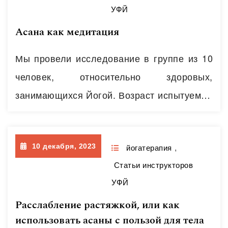
УФЙ
динамична — асаны сгруппированы в
Асана как медитация
определенные последовательности
(виньясы ) и выполняются без перерывов
Мы провели исследование в группе из 10
четко по предписанной схеме. Красной
человек, относительно здоровых,
нитью «сквозь» всю практику…
Читать далее
занимающихся Йогой. Возраст испытуемых
— 25-33 года. «Стаж» в Йоге – 1 год (4
человека) и 4-5 лет (6 человек). Что мы
10 декабря, 2023
измеряли: простейшие показатели
йогатерапия
,
Статьи инструкторов
гемодинамики в асанах ( систолическое
УФЙ
артериальное давление (САД),
Расслабление растяжкой, или как
диастолическое артериальное давление
использовать асаны с пользой для тела
(ДАД), частоту сердечных сокращений, или