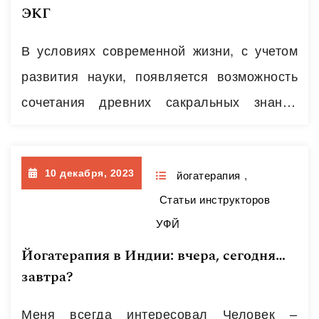
ЭКГ
обеспечивающей тканевые окислительно-
восстановительные процессы и обмен
В условиях современной жизни, с учетом
энергии в организме, является
развития науки, появляется возможность
дыхательная. Индивидуальные
сочетания древних сакральных знаний
особенности дыхания: тип, глубина,
йоги и современныхдостижений.
задействованные в нем мышцы,- напрямую
Использование диагностических приборов
связаны с состоянием…
Читать далее
10 декабря, 2023
дает возможность расширить уровень
йогатерапия
,
Статьи инструкторов
знаний о своем организме, о процессах
УФЙ
протекающих внутри, невидимых
Йогатерапия в Индии: вчера, сегодня…
невооруженным глазом; строить
завтра?
комплексы хатха йоги с учетом
индивидуальных особенностей.
Меня всегда интересовал Человек –