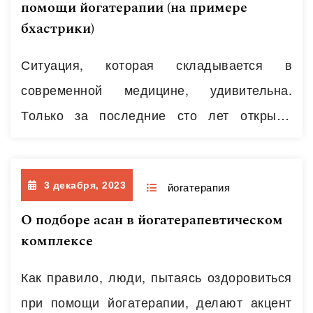
помощи йогатерапии (на примере
глотку. Это Бхуджангини (“змеиная”)
бхастрики)
Мудра, прогоняющая старость и смерть.
3.93. Этой Мудрой быстро устраняются
Ситуация, которая складывается в
все…
современной медицине, удивительна.
Читать далее
Только за последние сто лет открыты
антибиотики, гормоны, расшифрована
ДНК, создана синтетическая теория
3 декабря, 2023
эволюции, медицинская генетика,
йогатерапия
радиобиология, соматопсихология,
О подборе асан в йогатерапевтическом
комплексе
психотерапия, иммунология; проведены
первые трансплантации органов,
Как правило, люди, пытаясь оздоровиться
клонирование и создана искусственная
при помощи йогатерапии, делают акцент