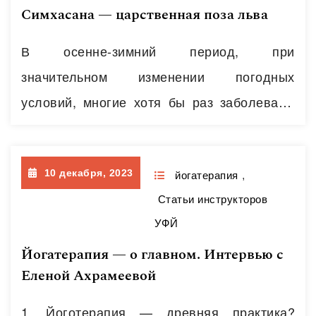
Симхасана — царственная поза льва
эффективен. К примеру, бхуджангасана
воздействует на переднесрединный
В осенне-зимний период, при
меридиан ( по китайской традиции). Для
значительном изменении погодных
его включения необходимо…
Читать далее
условий, многие хотя бы раз заболевают
насморком, ангиной, бронхитом или ОРВИ.
Это случается потому, что смена сезонов
10 декабря, 2023
является своего рода вызовом защитным
йогатерапия
,
Статьи инструкторов
силам организма — сможет ли тело
УФЙ
перестроиться и приспособиться к
Йогатерапия — о главном. Интервью с
неблагоприятным условиям среды
Еленой Ахрамеевой
достаточно быстро и эффективно? А от
эффективной приспосабливаемости
1. Йоготерапия — древняя практика?