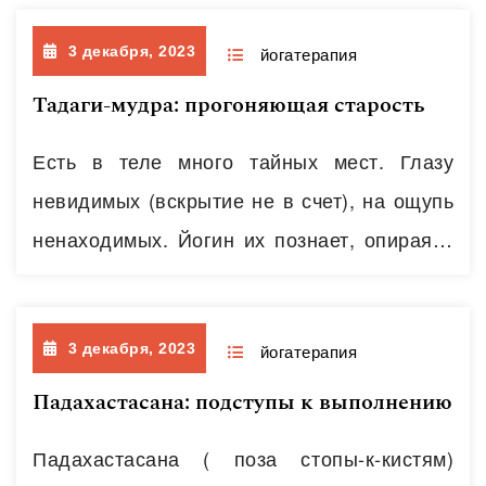
мышечных напряжений, так и паттерн
3 декабря, 2023
дыхания, очерёдность включения
йогатерапия
дыхательных мышц, полнота и глубина
Тадаги-мудра: прогоняющая старость
дыхания отражают эмоционально-
Есть в теле много тайных мест. Глазу
ментальное состояние человека.
невидимых (вскрытие не в счет), на ощупь
Мышечная система насчитывает более 400
ненаходимых. Йогин их познает, опираясь
мышц. И есть небольшое количество
на знания и практику. Одна из таких
мышц-тружеников, работающих 24 часа в
оккультных мышц — грудобрюшная
сутки, среди…
Читать далее
3 декабря, 2023
диафрагма. Как зонт раскрыла свой купол,
йогатерапия
давая опору легким и сердцу. Подобно
Падахастасана: подступы к выполнению
поршню, каждый вдох опускается к ногам,
Падахастасана ( поза стопы-к-кистям)
каждый выдох взмывает к голове.