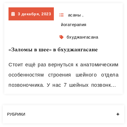
роль. В мышечной группе за направление
3 декабря, 2023
движения отвечает мышца-агонист, или
асаны
,
йогатерапия
основная мышца движения. У неё есть
помощники, которые страхуют на случай
бхуджангасана
нехватки силы у этой мышцы – мышцы-
«Заломы в шее» в бхуджангасане
синергисты. Плавность движения
Стоит ещё раз вернуться к анатомическим
обеспечивает мышца-антагонист. Точность
особенностям строения шейного отдела
движения…
Читать далее
позвоночника. У нас 7 шейных позвонков.
Поперечные отростки каждого имеют так
называемое позвоночно-артериальное
отверстие. В совокупности отверстия
РУБРИКИ
образуют канал. При этом, небольшой