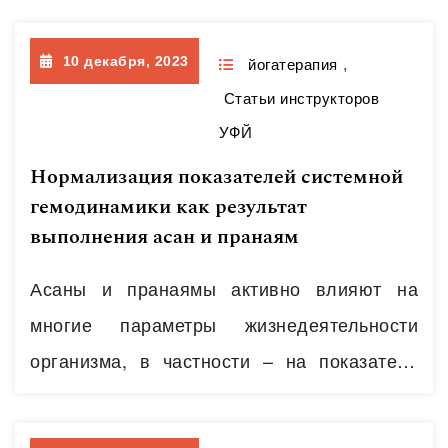
обычных людей. Для исследования и…
Собственно говоря, познание мира и
Читать далее
10 декабря, 2023
начинается со знакомства со своим
йогатерапия
,
Статьи инструкторов
организмом. Для человека, практикующего
УФЙ
йогу, понимание закономерностей
Нормализация показателей системной
устройства и взаимодействия в
гемодинамики как результат
собственном теле позволяет добавить
выполнения асан и пранаям
осознанности в практику. Кроме того,
физическое…
Асаны и пранаямы активно влияют на
Читать далее
многие параметры жизнедеятельности
организма, в частности – на показатели
деятельности сердечно- сосудистой
системы. Интересен факт стабилизации