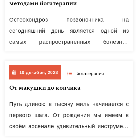
методами йогатерапии
дыхательным мышцам и страдают при так
называемом синдроме сонного апноэ.…
Остеохондроз позвоночника на
Читать далее
сегодняшний день является одной из
самых распространенных болезней
цивилизации, по данным статистики
поражая 80-85 процентов трудоспособного
10 декабря, 2023
населения. Боли в спине занимают второе
йогатерапия
место среди заболеваний, приводящих к
От макушки до копчика
потере трудоспособности. Таким образом,
Путь длиною в тысячу миль начинается с
данная проблема является актуальной не
первого шага. От рождения мы имеем в
только для врачей, ученых, социальных
своём арсенале удивительный инструмент
работников, но и для большого количества
познания окружающего мира – наше тело.