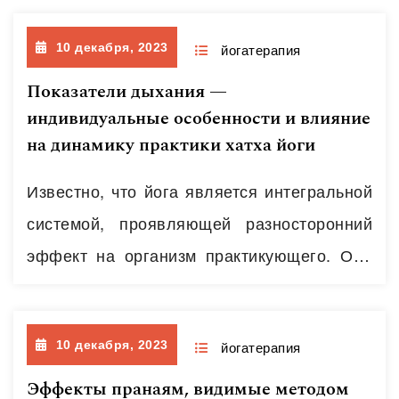
комплекс направлен на наработку данного
10 декабря, 2023
навыка; все последующие, более сложные
йогатерапия
упражнения «нанизываются» на него. Для
Показатели дыхания —
индивидуальные особенности и влияние
чего это нужно – чтобы уменьшить
на динамику практики хатха йоги
компрессию (сдавление) нервных
корешков, нормализовать тонус
Известно, что йога является интегральной
околопозвоночных мышц и создать
системой, проявляющей разносторонний
адекватную нагрузку на связочный аппарат
эффект на организм практикующего. Она
позвоночника. Кроме этого,…
Читать далее
оказывает влияние на физическое,
эмоциональное, ментальное и духовное
10 декабря, 2023
состояние человека в целом [1]. Одной из
йогатерапия
важнейших систем организма,
Эффекты пранаям, видимые методом