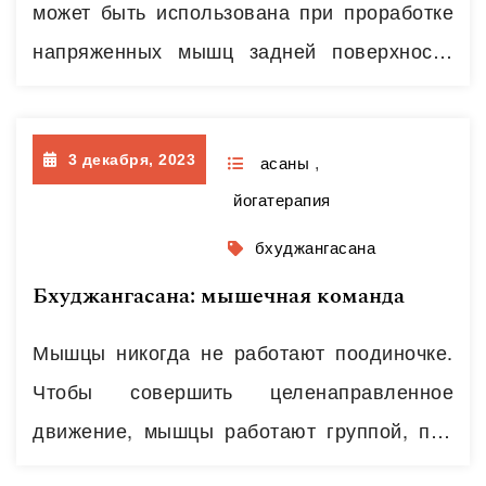
может быть использована при проработке
Метафорически говоря,…
Читать далее
напряженных мышц задней поверхности
ног и поясницы. Эта проблема встречается
очень часто у людей, которые приходят в
3 декабря, 2023
йогу, что делает асану ценной для многих
асаны
,
йогатерапия
занимающихся. При правильном
выполнении асаны – когда равномерно
бхуджангасана
натянутой остается вся задняя
Бхуджангасана: мышечная команда
поверхность тела, от копчика до макушки,
Мышцы никогда не работают поодиночке.
прорабатываются через растяжение
Чтобы совершить целенаправленное
мышцы…
Читать далее
движение, мышцы работают группой, при
этом у каждой мышцы в группе есть своя