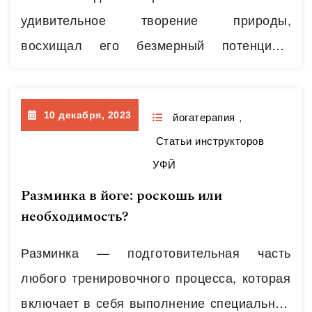
Многогранность эффектов хатха йоги
удивительное творение природы,
отражается в физическом теле. Выполняя
восхищал его безмерный потенциал,
асану или пранаяму,…
Читать далее
способность к самоизменению и развитию,
гармоничность тела и психики. Поэтому я и
10 декабря, 2023
стала врачом. Но привычная для нас,
йогатерапия
,
Статьи инструкторов
европейцев, медицина, со всеми ее
УФЙ
достижениями и новейшими технологиями,
Разминка в йоге: роскошь или
зачастую не давала ответов. Скорее
необходимость?
возникало все больше и больше вопросов.
Я училась психологии. Начала
Разминка — подготовительная часть
заниматься…
Читать далее
любого тренировочного процесса, которая
включает в себя выполнение специальных