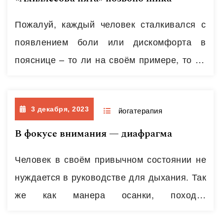
начать заниматься йогой. И, пожалуй, этот
Пожалуй, каждый человек сталкивался с
вопрос, переформулируясь, остается у
появлением боли или дискомфорта в
тебя на разных этапах…
Читать далее
пояснице – то ли на своём примере, то ли
на примере окружающих людей. По
статистике поясничный отдел напоминает
3 декабря, 2023
человеку о своём существовании гораздо
йогатерапия
чаще, чем любой другой сегмент
В фокусе внимания — диафрагма
позвоночника. Этот отдел одновременно
Человек в своём привычном состоянии не
является самым мощным по своей
нуждается в руководстве для дыхания. Так
структуре, и самым слабым по своей
же как манера осанки, походки
уязвимости. «Ахиллесова…
Читать далее
продиктована индивидуальным рисунком