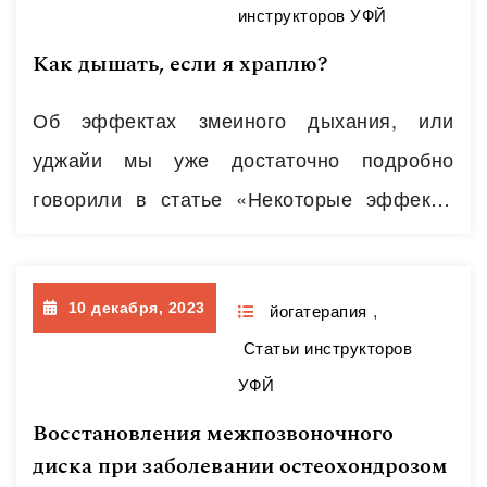
инструкторов УФЙ
немецкого палеонтолога Германа фон
Как дышать, если я храплю?
Майера по архитектуре губчатой кости. А
конкретнее, рисунок бедренной кости
Об эффектах змеиного дыхания, или
человека натолкнул архитектора…
Читать
уджайи мы уже достаточно подробно
далее
говорили в статье «Некоторые эффекты
Уджайи, или расслабление после победы».
Еще один важный эффект практики,
10 декабря, 2023
возникающий в результате
йогатерапия
,
Статьи инструкторов
систематического применения данной
УФЙ
пранаямы – тренировка мышц глотки,
Восстановления межпозвоночного
языка и мягкого неба, которые
диска при заболевании остеохондрозом
современной медициной относятся к