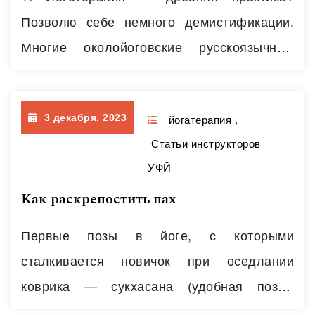
организма зависит, заболеет ли человек…
Позволю себе немного демистификации.
Читать далее
Многие околойоговские русскоязычные
порталы ссылаются на «древнюю
йоготерапию». Йоготерапия- не древняя
3 декабря, 2023
практика (отдельные строки о лечении
йогатерапия
,
Статьи инструкторов
пары- тройки болезненных симптомов в
УФЙ
переводных трактатах встречаются. ). Йога
Как раскрепостить пах
– древняя, Йоготерапии же – не более 100
лет. По сути, о Йоготерапии заговорили с
Первые позы в йоге, с которыми
первыми попытками научно исследовать
сталкивается новичок при оседлании
воздействие…
Читать далее
коврика — сукхасана (удобная поза),
сиддхасана ( поза по- турецки). При