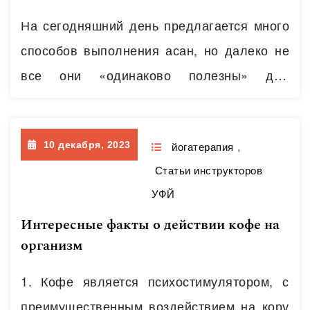
пульс (ЧСС)). Приборы, которыми…
Читать
На сегодняшний день предлагается много
далее
способов выполнения асан, но далеко не
все они «одинаково полезны» для
организма. Только выполнение асан в
режиме физиологического растяжения
10 декабря, 2023
приносит расслабление напряженным
йогатерапия
,
Статьи инструкторов
мышцам и приводит в тонус мышцы
УФЙ
избыточно расслабленные. Подобный
Интересные факты о действии кофе на
эффект дополняется еще и регуляцией
организм
работы внутренних органов. Что же
происходит в теле при подобной практике
1. Кофе является психостимулятором, с
и как правильно…
Читать далее
преимущественным воздействием на кору