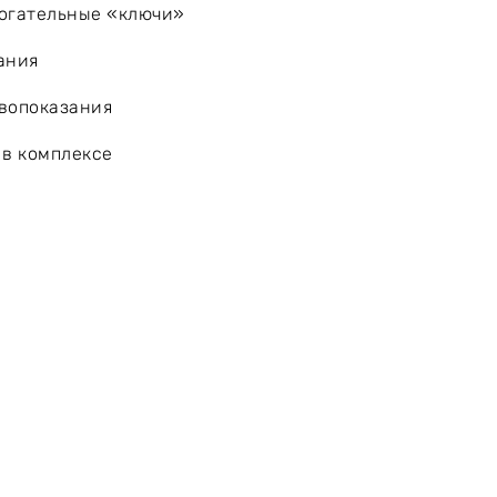
огательные «ключи»
ания
вопоказания
 в комплексе