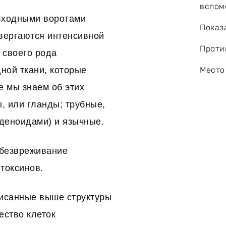
вспом
 входными воротами
Показ
двергаются интенсивной
Проти
 своего рода
ой ткани, которые
Место
е мы знаем об этих
, или гланды; трубные,
аденоидами) и язычные.
обезвреживание
токсинов.
писанные выше структуры
ество клеток