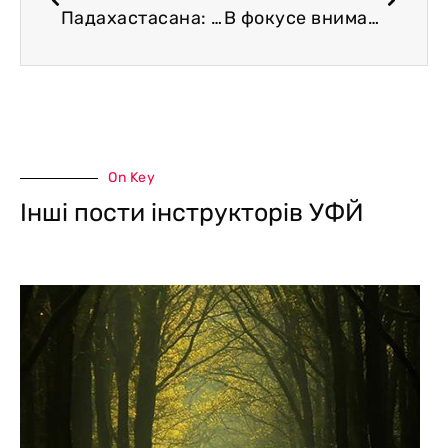
Падахастасана: подступы к выполнению
В фокусе внимания — диафрагма
On Key
Інші пости інструкторів УФЙ