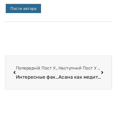
Пости автора
Попередній Пост У Блозі
Наступний Пост У Блозі
Интересные факты о действии кофе на организм
Асана как медитация