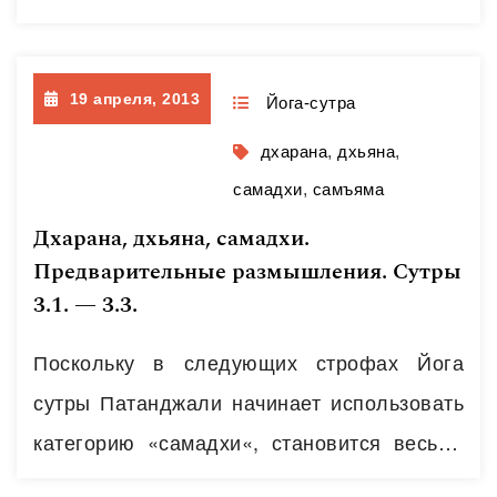
физиологических трансов кататонического
типа, до религиозного экстаза. Я решил,
19 апреля, 2013
что возможно, читателю будет легче
Йога-сутра
ориентироваться в теме, если он
дхарана
,
дхьяна
,
познакомиться с развернутой теорией
самадхи
,
самъяма
измененных состояний сознания, и решил
Дхарана, дхьяна, самадхи.
не жадничать, а выложить целый раздел
Предварительные размышления. Сутры
3.1. — 3.3.
моей третьей монографии «Психопрактики
в мистических традициях: от архаики…
Поскольку в следующих строфах Йога
Читать далее
сутры Патанджали начинает использовать
категорию «самадхи«, становится весьма
уместным начать разбираться в этом