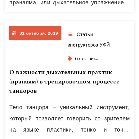
пранаяма, или дыхательное упражнение в
йоге. Термин «bhastrika» означает
«кузнечные меха», которые и напоминает
31 октября, 2019
эта данная пранаяма. Она представляет
Статьи
инструкторов УФЙ
собой ритмическое дыхание, выполняемое
за счет мышц живота с ритмом 90-120
бхастрика
дыханий в минуту. Соотношение
О важности дыхательных практик
длительности вдоха к длительности
(пранаям) в тренировочном процессе
танцоров
выдоха 3:1 (Сафронов А.Г. «Йога:
физиология, психосоматика,
Тело танцора – уникальный инструмент,
биоэнергетика»; Дх.…
Читать далее
который позволяет говорить со зрителем
на языке пластики, тонко и точно