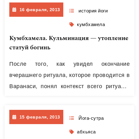
грех;Пусть час не пробил – жди, не
16 февраля, 2013
уставая,Пусть лгут лжецы – не снисходи
история йоги
до них;Умей прощать и не кажись,
кумбхамела
прощая,Великодушней и мудрей других.
Кумбхамела. Кульминация — утопление
Умей мечтать, не став рабом мечтания,И
статуй богинь
мыслить, мысли не обожествив;Равно…
После того, как увидел окончание
Читать далее
вчерашнего ритуала, которое проводится в
Варанаси, понял контекст всего ритуала,
глубоко архаичного, вероятно, даже
доарийского. Сегодня топили богато
15 февраля, 2013
украшенные статуи Богинь после того, как
Йога-сутра
они простояли на украшенных постаментах
абхьяса