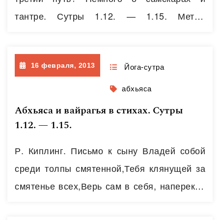
тантре. Сутры 1.12. — 1.15. Метод
контроля состояний (абхьяса) и метод
разотождествления с состояниями
16 февраля, 2013
(вайрагья) являют собой две
Йога-сутра
взаимосвязанные и дополняющие друг
абхьяса
друга ветви на дереве духовных практик.
Абхьяса и вайрагья в стихах. Сутры
Однако, я бы сказал, что у Патанджали не
1.12. — 1.15.
хватает третьего метода – метода
Р. Киплинг. Письмо к сыну Владей собой
тотального проживания состояний,…
Читать
среди толпы смятенной,Тебя клянущей за
далее
смятенье всех,Верь сам в себя, наперекор
вселенной,И маловерным отпусти их