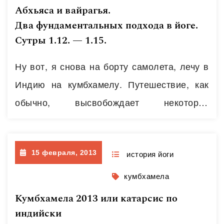
на улице целый день. Везли и топили
Абхьяса и вайрагья.
статуи беснующиеся молодые мальчики в
Два фундаментальных подхода в йоге.
Сутры 1.12. — 1.15.
полутрансовом состоянии. Заснял кучу
видео, но блоггер платформа его с…
Ну вот, я снова на борту самолета, лечу в
Читать далее
Индию на кумбхамелу. Путешествие, как
обычно, высвобождает некоторое
количество времени и создает
романтическое настроение,
15 февраля, 2013
способствующее творчеству, что,
история йоги
безусловно, плюс при написании блога.
кумбхамела
Однако тут же актуализировался и минус –
Кумбхамела 2013 или катарсис по
моя любимая библиотека, вероятно,
индийски