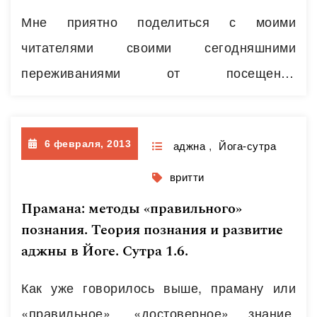
уникальная в своем роде, теперь далеко,
Мне приятно поделиться с моими
Интернет в Индии есть не везде и…
Читать
читателями своими сегодняшними
далее
переживаниями от посещения
Кумбхамелы. Думаю, потом я уберу эту
статью. А может и нет 🙂
6 февраля, 2013
аджна
,
Йога-сутра
вритти
Прамана: методы «правильного»
познания. Теория познания и развитие
аджны в Йоге. Сутра 1.6.
Как уже говорилось выше, праману или
«правильное», «достоверное» знание,