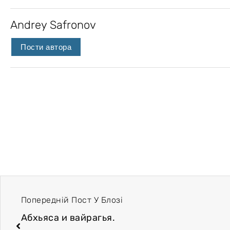
Andrey Safronov
Пости автора
Попередній Пост У Блозі
Абхьяса и вайрагья.