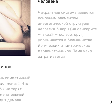
человека
Чакральная система является
основным элементом
энергетической структуры
человека. Чакры (на санскрите
«чакра» — колесо, круг)
упоминаются в большинстве
йогических и тантрических
первоисточников. Тема чакр
затрагивается
типов
ень симпатичный
ил меня: » Что
бы не терять
амечательный
му я думала