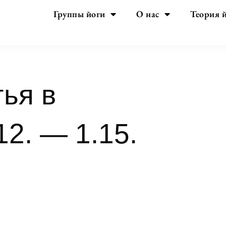
Группы йоги
О нас
Теория 
гья в
12. — 1.15.