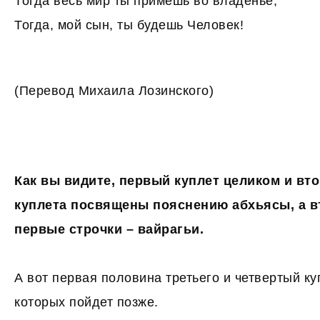
Тогда весь мир ты примешь во владенье,
Тогда, мой сын, ты будешь Человек!
(Перевод Михаила Лозинского)
Как вы видите, первый куплет целиком и вт
куплета посвящены пояснению абхьясы, а в
первые строчки – вайрагьи.
А вот первая половина третьего и четвертый куп
которых пойдет позже.