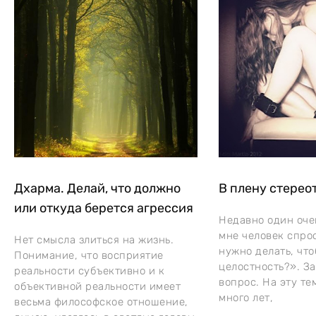
Дхарма. Делай, что должно
В плену стерео
или откуда берется агрессия
Недавно один оч
мне человек спрос
Нет смысла злиться на жизнь.
нужно делать, что
Понимание, что восприятие
целостность?». З
реальности субъективно и к
вопрос. На эту те
объективной реальности имеет
много лет,
весьма философское отношение,