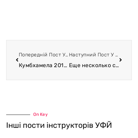
Попередній Пост У Блозі
Наступний Пост У Блозі
Кумбхамела 2013 или катарсис по индийски
Еще несколько слов о Кумбхамеле
On Key
Інші пости інструкторів УФЙ