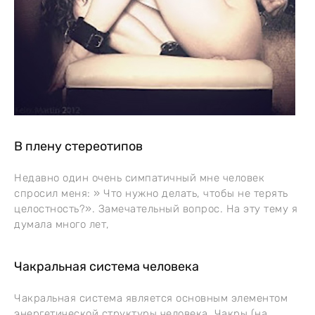
В плену стереотипов
Недавно один очень симпатичный мне человек
спросил меня: » Что нужно делать, чтобы не терять
целостность?». Замечательный вопрос. На эту тему я
думала много лет,
Чакральная система человека
Чакральная система является основным элементом
энергетической структуры человека. Чакры (на